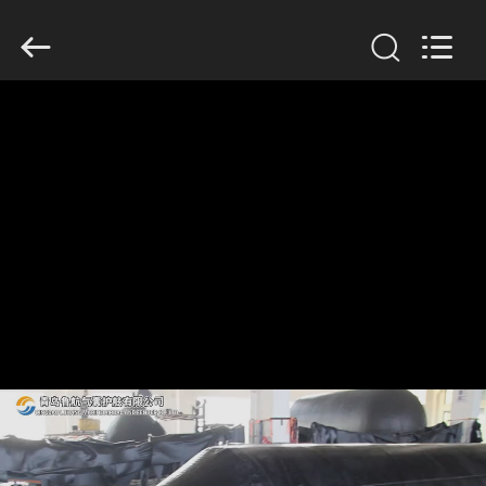
Marine
Airbag
and
Fender
Co.,
Ltd.
All
Rights
বাড়ি
Reserved.
পণ্য
আমাদের
সম্বন্ধে
কারখানা
পরিদর্শন
গুণমান