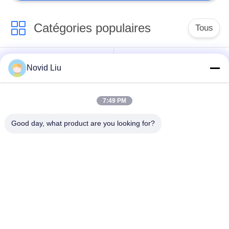
Catégories populaires
Tous
amortisseur
Novid Liu
Amortisseur marin
pneumatique de
pneumatique
Yokohama
7:49 PM
Amortisseurs en
airbag en caoutchouc
Good day, what product are you looking for?
caoutchouc
marin
pneumatiques
Navire de lancement
Marine Salvage
des coussins
gonflables
gonflables
airbags d'ascenseur