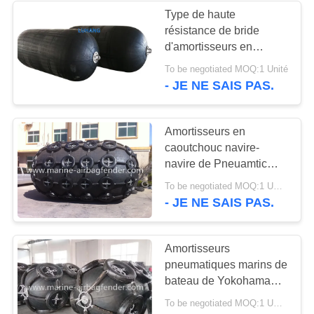
Type de haute
résistance de bride
31
d'amortisseurs en
caoutchouc de butoir de
To be negotiated MOQ:1 Unité
airbag marin
Pneuamtic d'amarrage
- JE NE SAIS PAS.
de bateau
Amortisseurs en
caoutchouc navire-
navire de Pneuamtic
2.0m*3.5m 50kPa avec
25
To be negotiated MOQ:1 UNITÉ
le filet à chaînes de
- JE NE SAIS PAS.
airbags d'ascenseur
pneu
de bateau
Amortisseurs
pneumatiques marins de
bateau de Yokohama
pour l'amarrage à quai
To be negotiated MOQ:1 UNITÉ
de Temperay de bateau