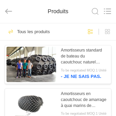
Marine
Airbag
and
Produits
Fender
Co.,
Ltd.
All
Rights
À
68
Reserved.
Tous les produits
LA
Amortisseur marin
MAISON
pneumatique
Amortisseurs standard
de bateau du
PRODUITS
caoutchouc naturel
d'OIN 17357 avec la
To be negotiated MOQ:1 Unité
flottabilité élevée
À
- JE NE SAIS PAS.
43
PROPOS
amortisseur
DE
Amortisseurs en
caoutchouc de amarrage
NOUS
pneumatique de
à quai marins de
Pneuamtic amortisseur
Yokohama
To be negotiated MOQ:1 Unité