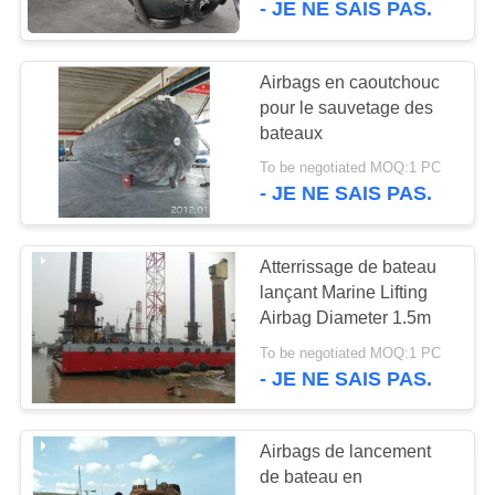
- JE NE SAIS PAS.
53
Amortisseurs
Airbags en caoutchouc
pour le sauvetage des
remplis de mousse
bateaux
To be negotiated MOQ:1 PC
- JE NE SAIS PAS.
Atterrissage de bateau
21
lançant Marine Lifting
Amortisseur de
Airbag Diameter 1.5m
beignet
To be negotiated MOQ:1 PC
- JE NE SAIS PAS.
Airbags de lancement
de bateau en