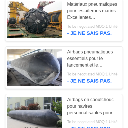
Matériaux pneumatiques
pour les ailerons marins
Excellentes
performances
To be negotiated MOQ:1 Unité
d'amortissement pour la
- JE NE SAIS PAS.
protection de la structure
navale
Airbags pneumatiques
essentiels pour le
lancement et le
remorquage des navires
To be negotiated MOQ:1 Unité
- JE NE SAIS PAS.
Airbags en caoutchouc
pour navires
personnalisables pour le
lancement et le levage
To be negotiated MOQ:1 Unité
des navires