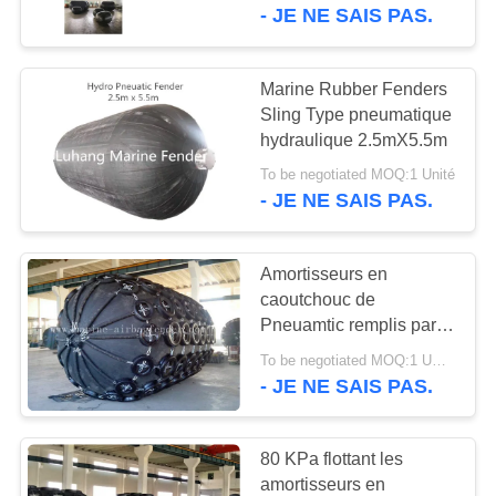
VISITE
de couverture de corde
- JE NE SAIS PAS.
de 1.0m x de 1.5m
DE
L'USINE
Marine Rubber Fenders
29
Sling Type pneumatique
Amortisseurs en
hydraulique 2.5mX5.5m
CONTRÔLE
caoutchouc
To be negotiated MOQ:1 Unité
DE
- JE NE SAIS PAS.
LA
pneumatiques
QUALITÉ
Amortisseurs en
caoutchouc de
Pneuamtic remplis par
NOUS
45
gaz noir pour la
To be negotiated MOQ:1 UNITÉ
CONTACTER
airbag en
protection de amarrage
- JE NE SAIS PAS.
à quai de bateau
caoutchouc marin
DEMANDEZ
80 KPa flottant les
UN DEVIS
amortisseurs en