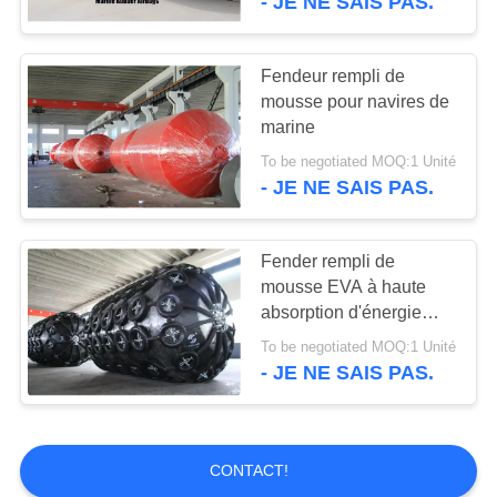
- JE NE SAIS PAS.
Fendeur rempli de
mousse pour navires de
marine
To be negotiated MOQ:1 Unité
- JE NE SAIS PAS.
Fender rempli de
mousse EVA à haute
absorption d'énergie
pour l'amarrage au quai
To be negotiated MOQ:1 Unité
du navire
- JE NE SAIS PAS.
CONTACT!