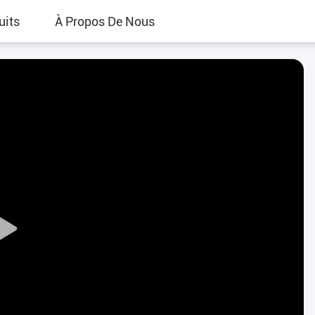
uits
À Propos De Nous
Play
Video