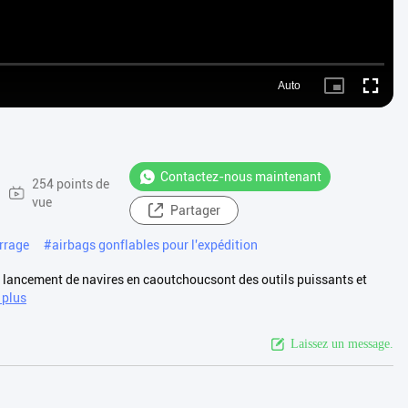
Auto
Picture-
Fullscre
in-
Picture
Contactez-nous maintenant
254 points de
vue
Partager
rrage
#
airbags gonflables pour l'expédition
 lancement de navires en caoutchoucsont des outils puissants et
 plus
Laissez un message.