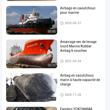
Airbags en caoutchouc
pour marine
airbag marin
2025-05-27
en
00:48
Amarrage sec de levage
lourd Marine Rubber
Airbag 6 couches
airbag en caoutchouc marin
2021-03-24
00:10
Airbag en caoutchouc
marin à haute capacité de
charge
Navire de lancement des couss
2025-11-28
ins gonflables
00:48
Fenders YOKOHAMA