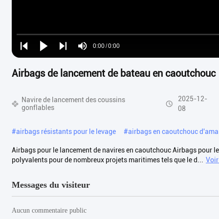
Loaded
:
0%
0:00
/
0:00
Play
Play
Play
Mute
Current
Duration
next
next
Airbags de lancement de bateau en caoutchouc
Time
2025-12-
Navire de lancement des coussins
gonflables
08
#
airbags résistants pour le levage
#
airbags en caoutchouc d'ama
Airbags pour le lancement de navires en caoutchouc Airbags pour le
polyvalents pour de nombreux projets maritimes tels que le d...
Voir
Messages du visiteur
Aucun commentaire public