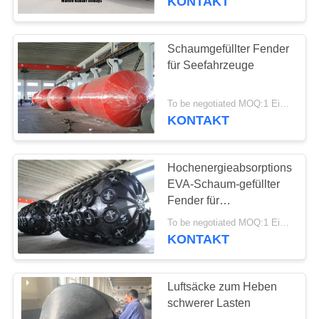
KONTAKT
Schaumgefüllter Fender
für Seefahrzeuge
To be negotiated MOQ:1 Einheit
KONTAKT
Hochenergieabsorptions-
EVA-Schaum-gefüllter
Fender für
Schiffsdocking
To be negotiated MOQ:1 Einheit
KONTAKT
Luftsäcke zum Heben
schwerer Lasten