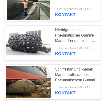
28
To be negotiated MOQ:1 PC
KONTAKT
Marinegummipuffer
Niedrigreaktions-
Pneumatischer Gummi-
Marine-Fender mit einer
Druckkapazität von 50
To be negotiated MOQ:1 Einheit
kPa oder 80 kPa
KONTAKT
12
Marineliegeplatz-
Schiffsstart und -heben
Boje
Marine-Luftsack aus
Pneumatischem Gummi
To be negotiated MOQ:1 Einheit
KONTAKT