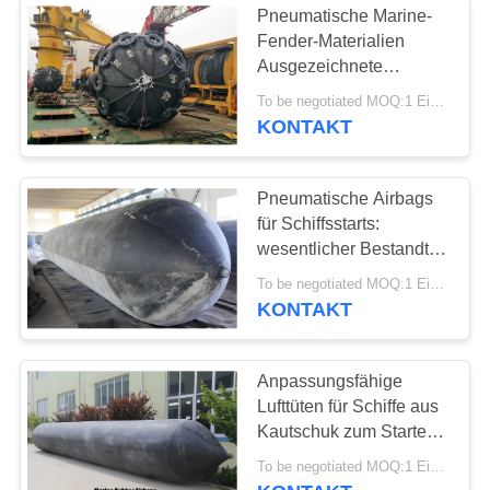
Pneumatische Marine-
Fender-Materialien
Ausgezeichnete
Polsterleistung für den
To be negotiated MOQ:1 Einheit
Schiffsschutz
KONTAKT
Pneumatische Airbags
für Schiffsstarts:
wesentlicher Bestandteil
für Schiffsstarts und
To be negotiated MOQ:1 Einheit
Schleppfahrten
KONTAKT
Anpassungsfähige
Lufttüten für Schiffe aus
Kautschuk zum Starten
und Heben
To be negotiated MOQ:1 Einheit