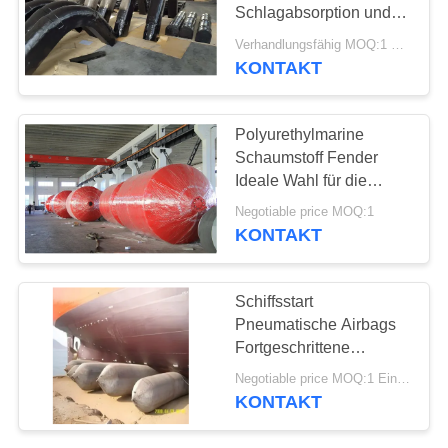
Schlagabsorption und
Haltbarkeit
Verhandlungsfähig MOQ:1 Einheit
KONTAKT
56
Schiff starten
Polyurethylmarine
Airbags
Schaumstoff Fender
Ideale Wahl für die
Verhinderung von
Negotiable price MOQ:1
Schiffskollisionen
KONTAKT
29
Schiffsstart
Marine-Bergungs-
Pneumatische Airbags
Fortgeschrittene
Airbags
Technologie für
Negotiable price MOQ:1 Einheit
Schiffssprung und
KONTAKT
Rettung