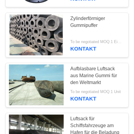
Zylinderförmiger
Gummipuffer
To be negotiated MOQ:1 Einheit
KONTAKT
Aufblasbare Luftsack
aus Marine Gummi für
den Weltmarkt
To be negotiated MOQ:1 Unit
KONTAKT
Luftsack für
Schiffsfahrzeuge am
Hafen für die Beladung