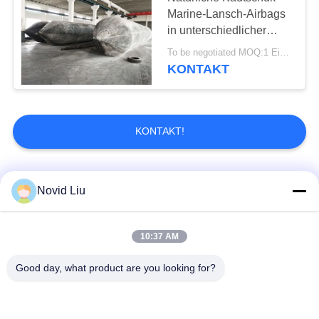
Marine-Lansch-Airbags
in unterschiedlicher
Größe
To be negotiated MOQ:1 Einheit
KONTAKT
KONTAKT!
Beliebte Kategorien
Alle
Novid Liu
Pneumatischer
pneumatischer
10:37 AM
Marinefender
Fender Yokohamas
Good day, what product are you looking for?
Pneumatische
Marinegummiairbag
Gummipuffer