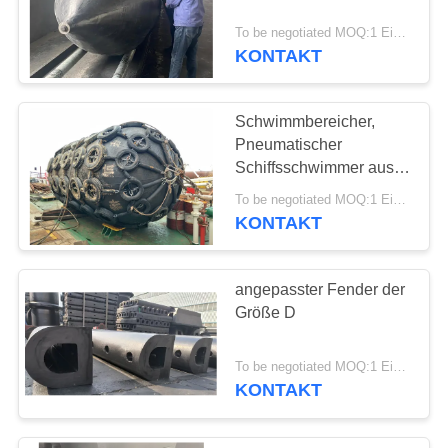
To be negotiated MOQ:1 Einheit
KONTAKT
Schwimmbereicher,
Pneumatischer
Schiffsschwimmer aus
Nylonkautschuk
To be negotiated MOQ:1 Einheit
KONTAKT
angepasster Fender der
Größe D
To be negotiated MOQ:1 Einheit
KONTAKT