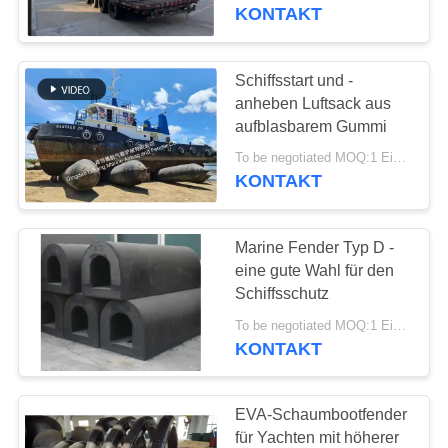
KONTAKT
KONTAKT
MIT
Schiffsstart und -
29
UNS
anheben Luftsack aus
Pneumatische
aufblasbarem Gummi
BITTE UM
Gummipuffer
To be negotiated MOQ:1 Einheit
KONTAKT
EIN
ANGEBOT
Marine Fender Typ D -
eine gute Wahl für den
SITEMAP
Schiffsschutz
45
To be negotiated MOQ:1 Einheit
KONTAKT
PRIVACY
Marinegummiairbag
POLICY
EVA-Schaumbootfender
für Yachten mit höherer