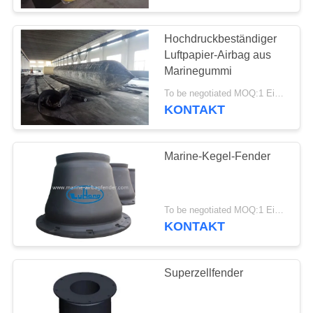
Hochdruckbeständiger
Luftpapier-Airbag aus
Marinegummi
To be negotiated MOQ:1 Einheit
KONTAKT
Marine-Kegel-Fender
To be negotiated MOQ:1 Einheit
KONTAKT
Superzellfender