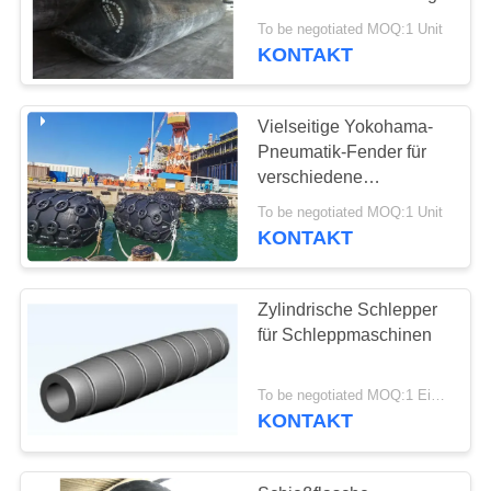
To be negotiated MOQ:1 Unit
KONTAKT
Vielseitige Yokohama-
Pneumatik-Fender für
verschiedene
Anwendungen und
To be negotiated MOQ:1 Unit
Bedingungen auf See
KONTAKT
Zylindrische Schlepper
für Schleppmaschinen
To be negotiated MOQ:1 Einheit
KONTAKT