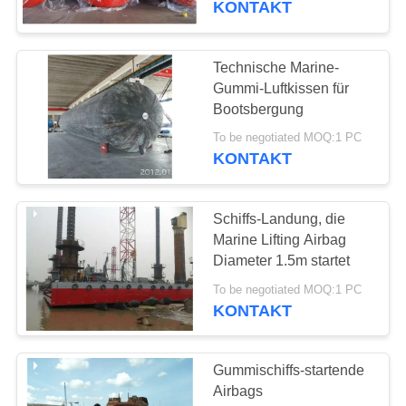
KONTAKT
53
Schaum gefüllte
Technische Marine-
Gummi-Luftkissen für
Fender
Bootsbergung
To be negotiated MOQ:1 PC
KONTAKT
Schiffs-Landung, die
21
Marine Lifting Airbag
Diameter 1.5m startet
Donutfender
To be negotiated MOQ:1 PC
KONTAKT
Gummischiffs-startende
Airbags