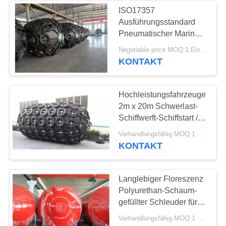
ISO17357
Ausführungsstandard
31
Pneumatischer Marine-
Fender
Negotiable price MOQ:1 Einheit
Meeresluftluftsack
kundenspezifisches
KONTAKT
Design Kettenreifennetz
zum Schutz von Schiffen
Hochleistungsfahrzeuge
2m x 20m Schwerlast-
Schiffwerft-Schiffstart /
Landung / Heben /
25
Verhandlungsfähig MOQ:1 Einheit
Bewegen / Airbag-
KONTAKT
Rettung
BootsliftLuftsäcke
Langlebiger Floreszenz
Polyurethan-Schaum-
gefüllter Schleuder für
optimale Leistung und
Verhandlungsfähig MOQ:1 Einheit
Sicherheit