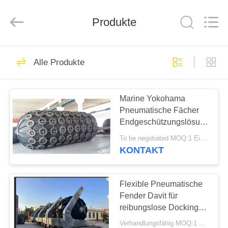
Marine
Airbag
and
Fender
Produkte
Co.,
Ltd.
All
Rights
ZU
Reserved.
68
Alle Produkte
HAUSE
Pneumatischer
Marinefender
Marine Yokohama
PRODUKTE
Pneumatische Fächer
Endgeschützungslösung
ÜBER
für Schiffsstrukturen
To be negotiated MOQ:1 Einheit
UNS
KONTAKT
43
pneumatischer
WERKSBESICHTIGUNG
Flexible Pneumatische
Fender Davit für
Fender Yokohamas
reibungslose Docking-
QUALITÄTSKONTROLLE
Operationen
Verhandlungsfähig MOQ:1 Einheit