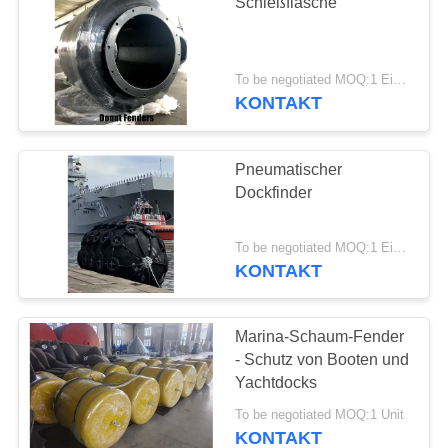
Schießflasche
To be negotiated MOQ:1 Einheit
KONTAKT
Pneumatischer
Dockfinder
To be negotiated MOQ:1 Einheit
KONTAKT
Marina-Schaum-Fender
- Schutz von Booten und
Yachtdocks
To be negotiated MOQ:1 Unit
KONTAKT