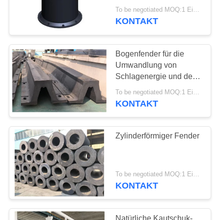
To be negotiated MOQ:1 Einheit
KONTAKT
Bogenfender für die
Umwandlung von
Schlagenergie und den
Schutz von Schiffen und
To be negotiated MOQ:1 Einheit
Docks in Hafenanlagen
KONTAKT
mit starkem Verkehr
Zylinderförmiger Fender
To be negotiated MOQ:1 Einheit
KONTAKT
Natürliche Kautschuk-