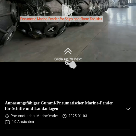
KONTAKT
MIT
UNS
BITTE UM
EIN
ANGEBOT
SITEMAP
Anpassungsfähiger Gummi-Pneumatischer Marine-Fender
PRIVACY
für Schiffe und Landanlagen
Pneumatischer Marinefender
2025-01-03
POLICY
10 Ansichten