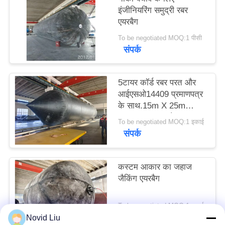
POLICY
इंजीनियरिंग समुद्री रबर
एयरबैग
To be negotiated MOQ:1 पीसी
संपर्क
5टायर कॉर्ड रबर परत और
आईएसओ14409 प्रमाणपत्र
के साथ.15m X 25m
Buoyancy एयरबैग
To be negotiated MOQ:1 इकाई
संपर्क
कस्टम आकार का जहाज
जैकिंग एयरबैग
To be negotiated MOQ:1 इकाई
संपर्क
Novid Liu