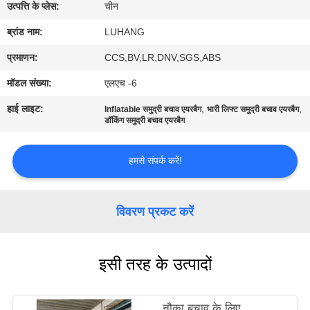
उत्पत्ति के प्लेस:
चीन
गुणवत्ता
ब्रांड नाम:
LUHANG
नियंत्रण
प्रमाणन:
CCS,BV,LR,DNV,SGS,ABS
मॉडल संख्या:
एलएच -6
हमसे
हाई लाइट:
,
,
Inflatable समुद्री बचाव एयरबैग
भारी लिफ्ट समुद्री बचाव एयरबैग
संपर्क
डॉकिंग समुद्री बचाव एयरबैग
करें
हमसे संपर्क करें!
उद्धरण
विवरण प्रकट करें
मांगें
साइटमैप
इसी तरह के उत्पादों
PRIVACY
नौका बचाव के लिए