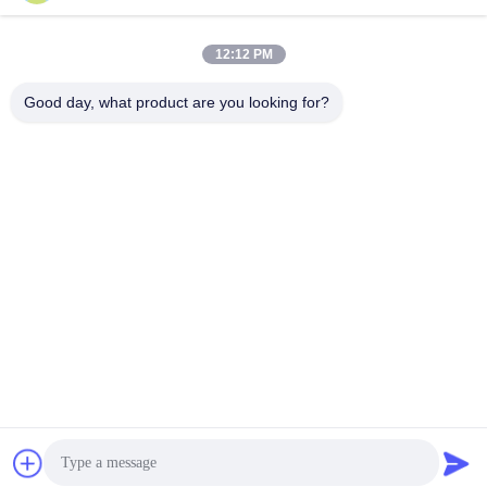
12:12 PM
लोकप्रिय श्रेणियां
सभी
Good day, what product are you looking for?
वायवीय समुद्री फेंडर
योकोहामा वायवीय फेंडर
वायवीय रबर फेंडर्स
समुद्री रबड़ एयरबैग
शिप लॉन्चिंग एयरबैग
समुद्री बचाव एयरबैग
मरीन एयर बैग
नाव लिफ्ट एयर बैग
सदस्यता लें