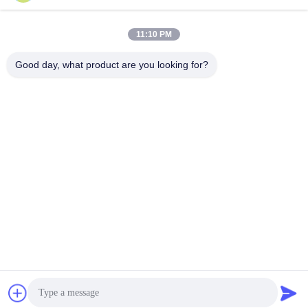
11:10 PM
लोकप्रिय श्रेणियां
सभी
Good day, what product are you looking for?
वायवीय समुद्री फेंडर
योकोहामा वायवीय फेंडर
वायवीय रबर फेंडर्स
समुद्री रबड़ एयरबैग
शिप लॉन्चिंग एयरबैग
समुद्री बचाव एयरबैग
मरीन एयर बैग
नाव लिफ्ट एयर बैग
सदस्यता लें