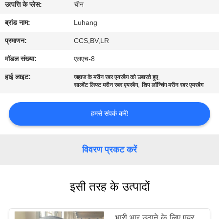
उत्पत्ति के प्लेस:
चीन
गुणवत्ता
ब्रांड नाम:
Luhang
नियंत्रण
प्रमाणन:
CCS,BV,LR
मॉडल संख्या:
एलएच-8
हमसे
हाई लाइट:
,
जहाज के मरीन रबर एयरबैग को उबारते हुए
संपर्क
,
साल्वेंट लिफ्ट मरीन रबर एयरबैग
शिप लॉन्चिंग मरीन रबर एयरबैग
करें
हमसे संपर्क करें!
उद्धरण
विवरण प्रकट करें
मांगें
साइटमैप
इसी तरह के उत्पादों
PRIVACY
भारी भार उठाने के लिए एयर