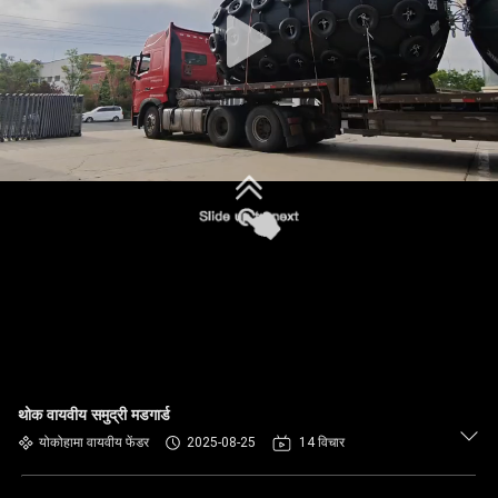
गुणवत्ता
नियंत्रण
हमसे
संपर्क
करें
उद्धरण
मांगें
साइटमैप
थोक वायवीय समुद्री मडगार्ड
योकोहामा वायवीय फेंडर
2025-08-25
14 विचार
PRIVACY