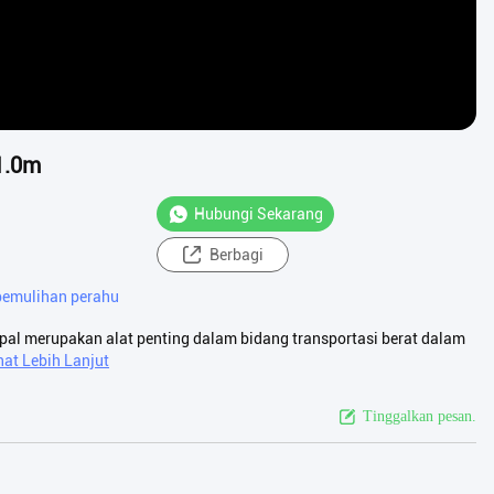
 1.0m
Hubungi Sekarang
Berbagi
pemulihan perahu
apal merupakan alat penting dalam bidang transportasi berat dalam
hat Lebih Lanjut
Tinggalkan pesan.