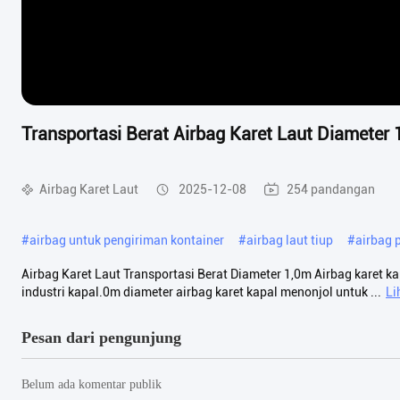
Transportasi Berat Airbag Karet Laut Diameter
Airbag Karet Laut
2025-12-08
254 pandangan
#
airbag untuk pengiriman kontainer
#
airbag laut tiup
#
airbag 
Airbag Karet Laut Transportasi Berat Diameter 1,0m Airbag karet k
industri kapal.0m diameter airbag karet kapal menonjol untuk ...
Li
Pesan dari pengunjung
Belum ada komentar publik