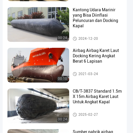
Kantong Udara Marinir
yang Bisa Diinflasi
Peluncuran dan Docking
Kapal
Kantong Udara Laut
00:24
2024-12-20
Airbag Airbag Karet Laut
Docking Kering Angkat
Berat 6 Lapisan
Airbag Karet Laut
2021-03-24
00:10
CB/T-3837 Standard 1.5m
X 15m Airbag Karet Laut
Untuk Angkat Kapal
Airbag Karet Laut
2025-02-27
00:24
Sumber pabrik airbag