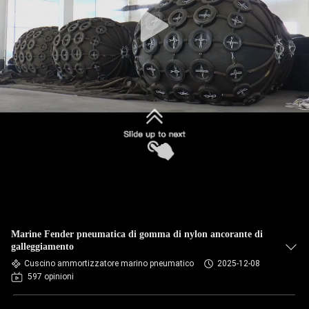
CONTROLLO
DELLA
QUALITÀ
CONTATTACI
CHIEDI UN
PREVENTIVO
MAPPA
Marine Fender pneumatica di gomma di nylon ancorante di
DEL
galleggiamento
Cuscino ammortizzatore marino pneumatico
2025-12-08
SITO
597 opinioni