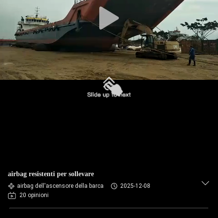
CONTROLLO
DELLA
QUALITÀ
CONTATTACI
CHIEDI UN
PREVENTIVO
MAPPA
DEL
airbag resistenti per sollevare
airbag dell'ascensore della barca
2025-12-08
SITO
20 opinioni