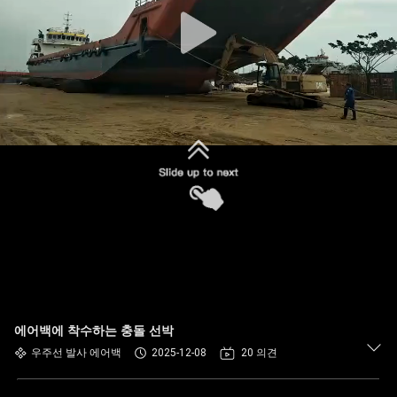
한
것
공
장
투
어
품
질
관
에어백에 착수하는 충돌 선박
우주선 발사 에어백
2025-12-08
20 의견
리