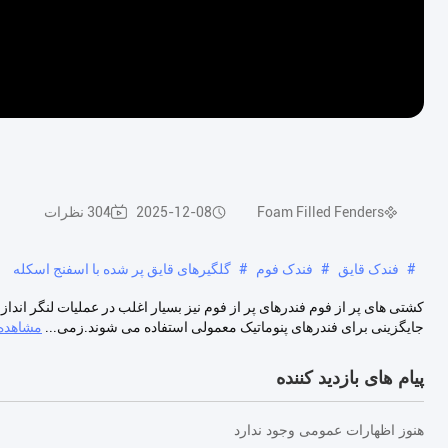
Foam Filled Fenders
2025-12-08
304 نظرات
#
فندک قایق
#
فندک فوم
#
گلگیرهای قایق پر شده با اسفنج اسکله
کشتی های پر از فوم فندرهای پر از فوم نیز بسیار اغلب در عملیات لنگر اندا
جایگزینی برای فندرهای پنوماتیک معمولی استفاده می شوند.زمی...
مشاهده 
پیام های بازدید کننده
هنوز اظهارات عمومی وجود ندارد