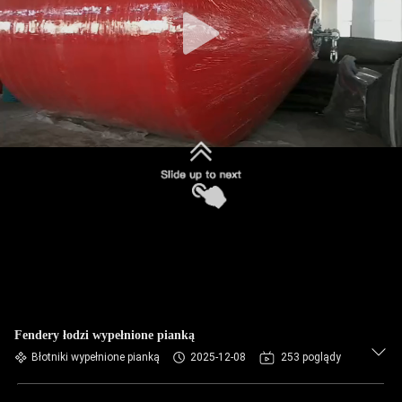
KONTROLA
JAKOŚCI
SKONTAKTUJ
SIĘ
Z
NAMI
POPROŚ
O
WYCENĘ
Fendery łodzi wypełnione pianką
Błotniki wypełnione pianką
2025-12-08
253 poglądy
SITEMAP