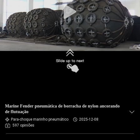
CONTROLE
DE
QUALIDADE
CONTACTE-
NOS
SOLICITE UM
ORÇAMENTO
Marine Fender pneumática de borracha de nylon ancorando
MAPA
de flutuação
Para-choque marinho pneumático
2025-12-08
DO
597 opiniões
SITE