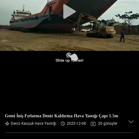
KONTROLÜ
BIZIMLE
İLETIŞIM
BIR
İNDIRIM
İSTE
SITE
HARITASI
Gemi İniş Fırlatma Deniz Kaldırma Hava Yastığı Çapı 1.5m
PRIVACY
Deniz Kauçuk Hava Yastığı
2025-12-08
20 görüşler
POLICY