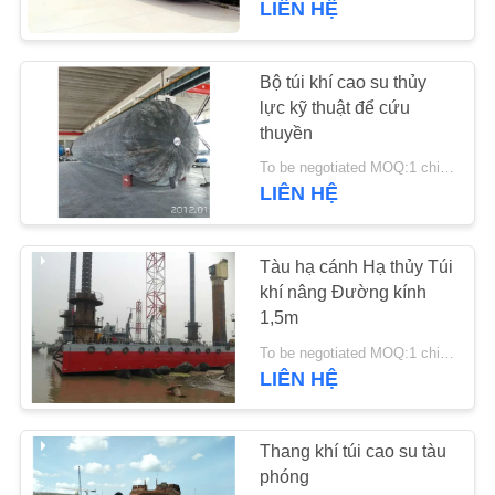
LIÊN HỆ
53
Bộ túi khí cao su thủy
Tấm chắn bùn đầy
lực kỹ thuật để cứu
thuyền
To be negotiated MOQ:1 chiếc
LIÊN HỆ
Tàu hạ cánh Hạ thủy Túi
21
khí nâng Đường kính
1,5m
Bánh rán
To be negotiated MOQ:1 chiếc
LIÊN HỆ
Thang khí túi cao su tàu
phóng