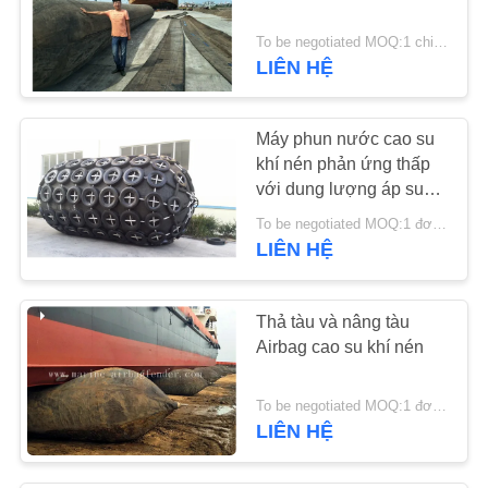
28
To be negotiated MOQ:1 chiếc
Tấm chắn bùn cao
LIÊN HỆ
su biển
Máy phun nước cao su
khí nén phản ứng thấp
với dung lượng áp suất
50kPa hoặc 80kPa
To be negotiated MOQ:1 đơn vị
LIÊN HỆ
12
Phao neo biển
Thả tàu và nâng tàu
Airbag cao su khí nén
To be negotiated MOQ:1 đơn vị
LIÊN HỆ