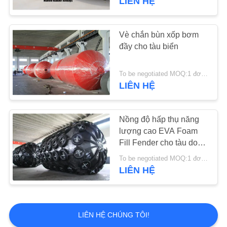
LIÊN HỆ
Vè chắn bùn xốp bơm
đầy cho tàu biển
To be negotiated MOQ:1 đơn vị
LIÊN HỆ
Nồng độ hấp thụ năng
lượng cao EVA Foam
Fill Fender cho tàu dock
berthing
To be negotiated MOQ:1 đơn vị
LIÊN HỆ
LIÊN HỆ CHÚNG TÔI!