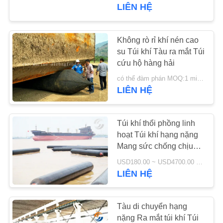
QUAN
LIÊN HỆ
NHÀ
MÁY
Không rò rỉ khí nén cao
29
su Túi khí Tàu ra mắt Túi
Chắn bùn cao su
cứu hộ hàng hải
KIỂM
khí nén
có thể đàm phán MOQ:1 miếng
SOÁT
LIÊN HỆ
CHẤT
LƯỢNG
Túi khí thổi phồng linh
hoạt Túi khí hạng nặng
Mang sức chống chịu
LIÊN
45
cho nâng
USD180.00 ~ USD4700.00 Negotiable MOQ:1pcs
HỆ
LIÊN HỆ
Túi khí cao su biển
VỚI
CHÚNG
Tàu di chuyển hạng
TÔI
nặng Ra mắt túi khí Túi