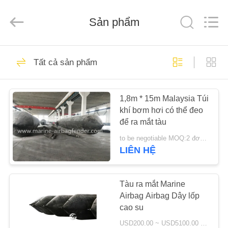
Luhang
Marine
Airbag
Sản phẩm
and
Fender
Co.,
Ltd.
All
NHÀ
68
Rights
Reserved.
Tất cả sản phẩm
Khí nén hàng hải
SẢN
1,8m * 15m Malaysia Túi
PHẨM
khí bơm hơi có thể đeo
để ra mắt tàu
VỀ
to be negotiable MOQ:2 đơn vị
CHÚNG
LIÊN HỆ
43
TÔI
Fender khí nén
Tàu ra mắt Marine
Airbag Airbag Dây lốp
CHUYẾN
Yokohama
cao su
THAM
USD200.00 ~ USD5100.00 Negotiable MOQ:1pcs