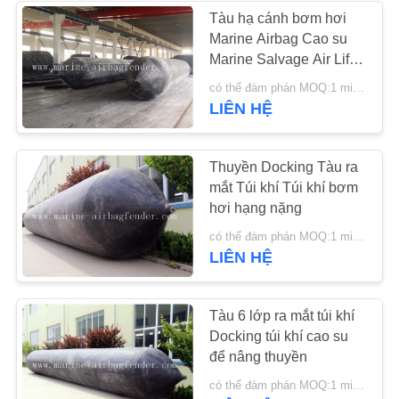
Tàu hạ cánh bơm hơi
Marine Airbag Cao su
31
Marine Salvage Air Lift
Bag
có thể đàm phán MOQ:1 miếng
Túi khí hàng hải
LIÊN HỆ
Thuyền Docking Tàu ra
mắt Túi khí Túi khí bơm
hơi hạng nặng
25
có thể đàm phán MOQ:1 miếng
LIÊN HỆ
Thuyền nâng túi khí
Tàu 6 lớp ra mắt túi khí
Docking túi khí cao su
để nâng thuyền
có thể đàm phán MOQ:1 miếng