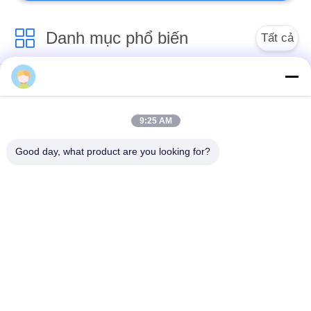
Danh mục phổ biến
Tất cả
các
Fender khí nén
Khí nén hàng hải
Yokohama
9:25 AM
Chắn bùn cao su khí
Túi khí cao su biển
Good day, what product are you looking for?
nén
Túi khí cứu hộ hàng
Tàu ra mắt túi khí
hải
Túi khí hàng hải
Thuyền nâng túi khí