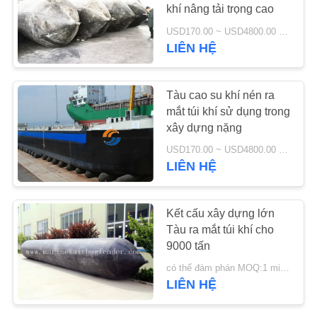
khí nâng tải trọng cao
YÊU
USD170.00 ~ USD4800.00 Negotiable MOQ:1pcs
LIÊN HỆ
56
CẦU
ĐẶT
Tàu ra mắt túi khí
Tàu cao su khí nén ra
GIÁ
mắt túi khí sử dụng trong
xây dựng nặng
SƠ
USD170.00 ~ USD4800.00 Negotiable MOQ:1pcs
LIÊN HỆ
ĐỒ
TRANG
29
Kết cấu xây dựng lớn
WEB
Túi khí cứu hộ hàng
Tàu ra mắt túi khí cho
9000 tấn
hải
PRIVACY
có thể đàm phán MOQ:1 miếng
POLICY
LIÊN HỆ