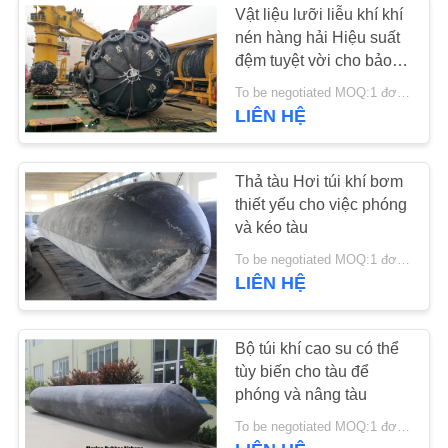
Vật liệu lưỡi liễu khí khí
nén hàng hải Hiệu suất
đệm tuyệt vời cho bảo
vệ cấu trúc tàu biển
To be negotiated MOQ:1 đơn vị
LIÊN HỆ
Thả tàu Hơi túi khí bơm
thiết yếu cho việc phóng
và kéo tàu
To be negotiated MOQ:1 đơn vị
LIÊN HỆ
Bộ túi khí cao su có thể
tùy biến cho tàu để
phóng và nâng tàu
To be negotiated MOQ:1 đơn vị