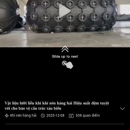
QUAN
NHÀ
MÁY
KIỂM
SOÁT
CHẤT
LƯỢNG
LIÊN
HỆ
Vật liệu lưỡi liễu khí khí nén hàng hải Hiệu suất đệm tuyệt
VỚI
vời cho bảo vệ cấu trúc tàu biển
CHÚNG
Khí nén hàng hải
2025-12-08
508 quan điểm
TÔI