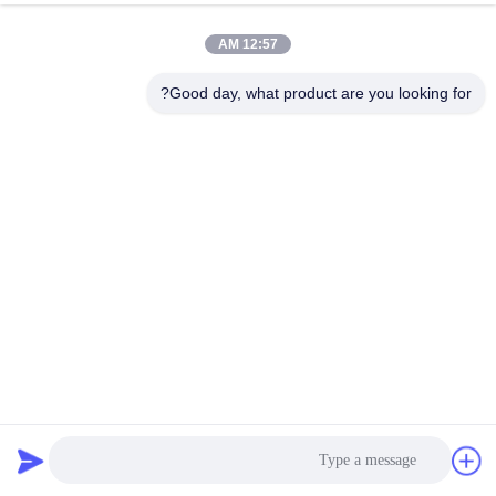
الجودة
12:57 AM
اتصل
Good day, what product are you looking for?
بنا
اطلب
اقتباس
خريطة
الموقع
عجلة يوكوهاما النيوماتيكية متعددة الاستخدامات والظروف البحرية
PRIVACY
المختلفة
POLICY
يوكوهاما هوائي درابزين
2025-12-08
1029 الرؤى