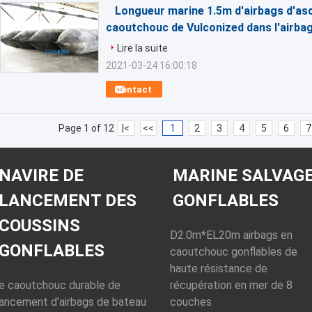
Longueur marine 1.5m d'airbags d'as
caoutchouc de Vulconized dans l'airba
Lire la suite
2021-03-24 16:00:18
Contact
Page 1 of 12
|<
<<
1
2
3
4
5
6
7
NAVIRE DE
MARINE SALVAG
LANCEMENT DES
GONFLABLES
COUSSINS
D2.0m*EL20m airbags en
GONFLABLES
caoutchouc gonflables de
haute résistance de
le caoutchouc durable de
récupération en mer de 8
lancement d'airbags de bateau
couches