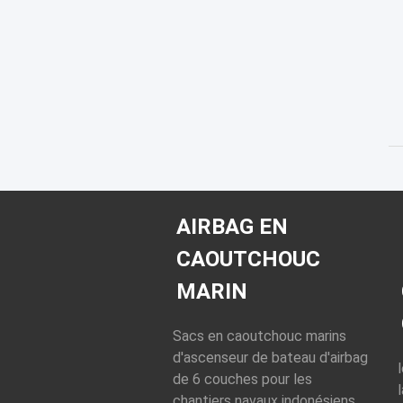
AIRBAG EN
CAOUTCHOUC
MARIN
Sacs en caoutchouc marins
d'ascenseur de bateau d'airbag
de 6 couches pour les
chantiers navaux indonésiens