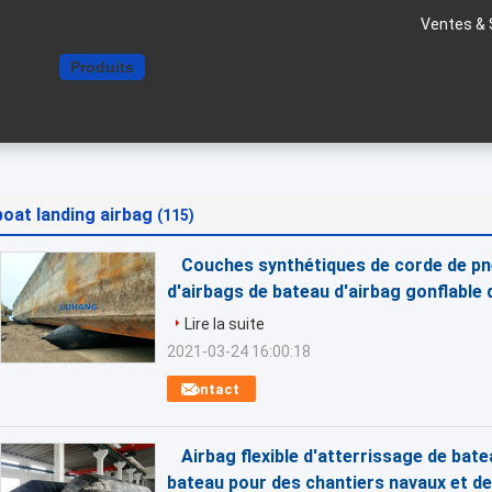
Ventes & 
Aperçu
Produits
A propos de nous
Contact
Le blog
D
boat landing airbag
(115)
Couches synthétiques de corde de pn
d'airbags de bateau d'airbag gonflable 
Lire la suite
2021-03-24 16:00:18
Contact
Airbag flexible d'atterrissage de bat
bateau pour des chantiers navaux et de