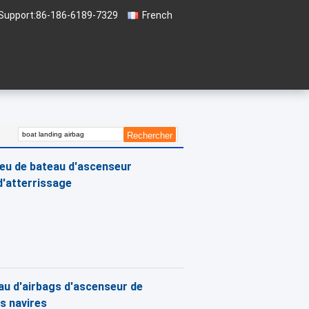
Support:
86-186-6189-7329
French
emande de soumission
eu de bateau d'ascenseur
d'atterrissage
eau d'airbags d'ascenseur de
s navires