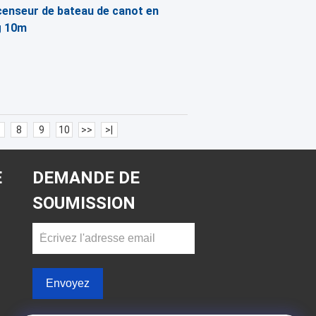
censeur de bateau de canot en
g 10m
8
9
10
>>
>|
E
DEMANDE DE
SOUMISSION
Envoyez