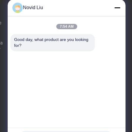
Novid Liu
E-Mail
Carte du site
|
e
7:54 AM
Good day, what product are you looking 
la
for?
7