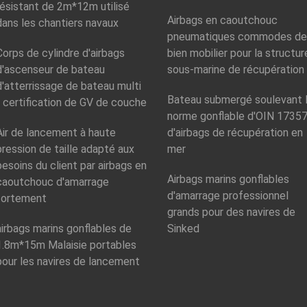
résistant de 2m*12m utilisé
Airbags en caoutchouc
dans les chantiers navaux
pneumatiques commodes de
Corps de cylindre d'airbags
bien mobilier pour la structur
d'ascenseur de bateau
sous-marine de récupération
d'atterrissage de bateau multi
Bateau submergé soulevant 
- certification de GV de couche
norme gonflable d'OIN 1735
Air de lancement à haute
d'airbags de récupération en
pression de taille adapté aux
mer
besoins du client par airbags en
Airbags marins gonflables
caoutchouc d'amarrage
d'amarrage professionnel
fortement
grands pour des navires de
airbags marins gonflables de
Sinked
1.8m*15m Malaisie portables
pour les navires de lancement