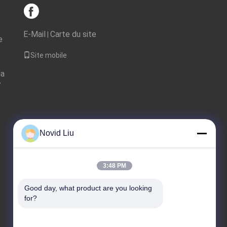
E-Mail
Carte du site
|
e
Site mobile
la
7
Novid Liu
3:48 PM
Good day, what product are you looking 
for?