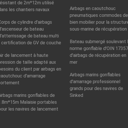
résistant de 2m*12m utilisé
Airbags en caoutchouc
dans les chantiers navaux
pneumatiques commodes de
Corps de cylindre d'airbags
bien mobilier pour la structur
d'ascenseur de bateau
sous-marine de récupération
d'atterrissage de bateau multi
Bateau submergé soulevant 
- certification de GV de couche
norme gonflable d'OIN 1735
Air de lancement à haute
d'airbags de récupération en
pression de taille adapté aux
mer
besoins du client par airbags en
Airbags marins gonflables
caoutchouc d'amarrage
d'amarrage professionnel
fortement
grands pour des navires de
airbags marins gonflables de
Sinked
1.8m*15m Malaisie portables
pour les navires de lancement