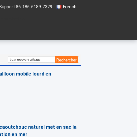
Support:
86-186-6189-7329
French
 soumission
allloon mobile lourd en
 caoutchouc naturel met en sac la
ation en mer