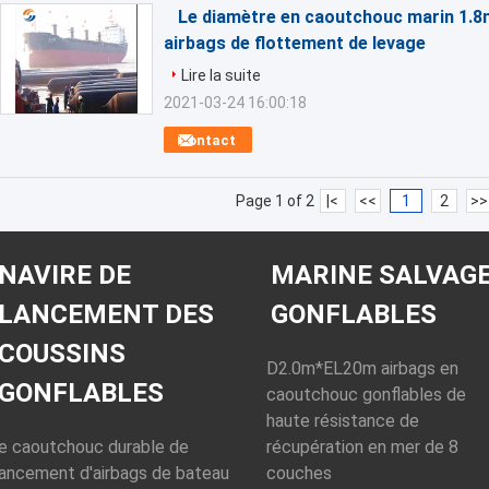
Le diamètre en caoutchouc marin 1.8
airbags de flottement de levage
Lire la suite
2021-03-24 16:00:18
Contact
Page 1 of 2
|<
<<
1
2
>>
NAVIRE DE
MARINE SALVAG
LANCEMENT DES
GONFLABLES
COUSSINS
D2.0m*EL20m airbags en
GONFLABLES
caoutchouc gonflables de
haute résistance de
le caoutchouc durable de
récupération en mer de 8
lancement d'airbags de bateau
couches