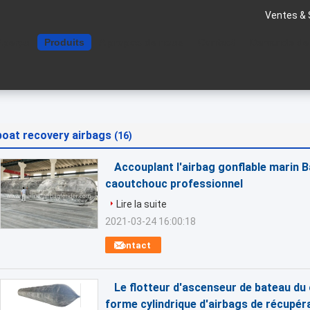
Ventes & 
Aperçu
Produits
A propos de nous
Contact
Demande de
boat recovery airbags
(16)
Accouplant l'airbag gonflable marin B
caoutchouc professionnel
Lire la suite
2021-03-24 16:00:18
Contact
Le flotteur d'ascenseur de bateau du
forme cylindrique d'airbags de récupér