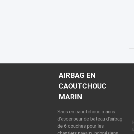
AIRBAG EN
CAOUTCHOUC
MARIN
Sacs en caoutchouc marins
d'ascenseur de bateau d'airbag
de 6 couches pour les
chantiers navaux indonésiens