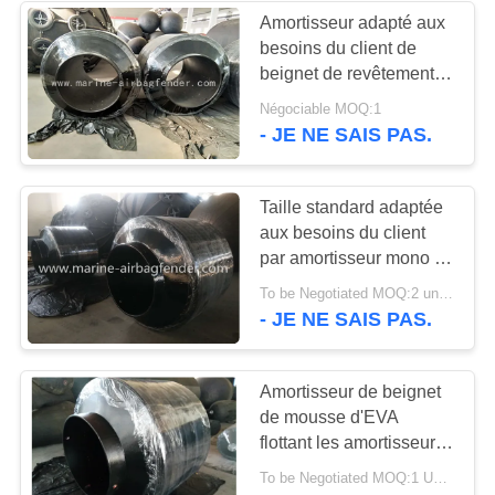
Amortisseur adapté aux
besoins du client de
beignet de revêtement
d'unité centrale rempli
Négociable MOQ:1
de mousse pour la
- JE NE SAIS PAS.
protection de jetée
Taille standard adaptée
aux besoins du client
par amortisseur mono de
beignet de pile pour la
To be Negotiated MOQ:2 unités
protection de pont
- JE NE SAIS PAS.
Amortisseur de beignet
de mousse d'EVA
flottant les amortisseurs
marins SPUA de bateau
To be Negotiated MOQ:1 UNITÉ
enduits pour Polonais