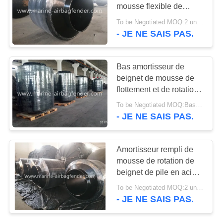
mousse flexible de
beignet sur des piles à
PLAN
To be Negotiated MOQ:2 unités
l'entrée de serrure
- JE NE SAIS PAS.
DU
SITE
Bas amortisseur de
beignet de mousse de
PRIVACY
flottement et de rotation
POLICY
de réaction sur la pile
To be Negotiated MOQ:Bas amortisseur de beignet de mousse de flottement et de rotation de réaction sur la pile mono
mono
- JE NE SAIS PAS.
Amortisseur rempli de
mousse de rotation de
beignet de pile en acier
commerciale de
To be Negotiated MOQ:2 unités
Dolphines
- JE NE SAIS PAS.