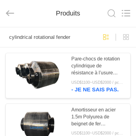
Marine
Airbag
and
Produits
Fender
Co.,
Ltd.
All
Rights
À
Reserved.
cylindrical rotational fender
LA
MAISON
Pare-chocs de rotation
cylindrique de
PRODUITS
résistance à l'usure
d'amortisseur de
USD$1100~USD$2000 / pcs Negotiable MOQ:1pcs
polyuréthane de beignet
À
- JE NE SAIS PAS.
PROPOS
DE
Amortisseur en acier
1.5m Polyurea de
NOUS
beignet de fer
cylindrique enduisant le
USD$1100~USD$2000 / pcs Negotiable MOQ:1pcs