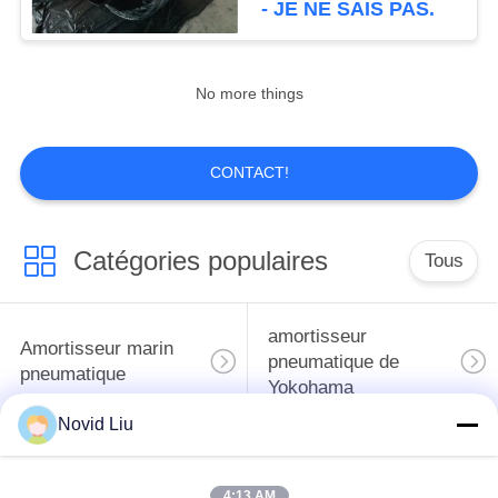
- JE NE SAIS PAS.
en acier
No more things
CONTACT!
Catégories populaires
Tous
amortisseur
Amortisseur marin
pneumatique de
pneumatique
Yokohama
Novid Liu
Amortisseurs en
airbag en caoutchouc
caoutchouc
marin
4:13 AM