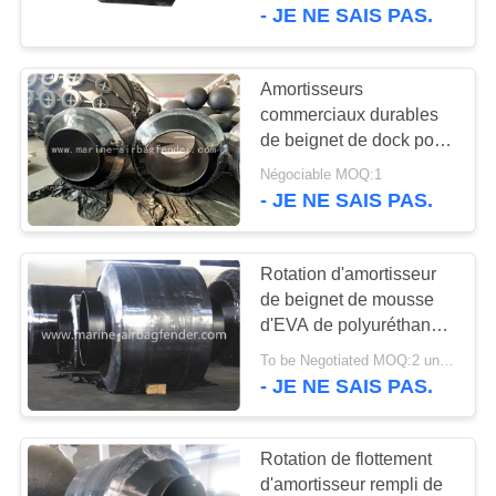
VISITE
type spécifique
- JE NE SAIS PAS.
DE
L'USINE
Amortisseurs
commerciaux durables
de beignet de dock pour
CONTRÔLE
la protection d'entrée de
Négociable MOQ:1
DE
coin ou de serrure
- JE NE SAIS PAS.
LA
QUALITÉ
Rotation d'amortisseur
de beignet de mousse
d'EVA de polyuréthane
NOUS
autour de la pile en acier
To be Negotiated MOQ:2 unités
CONTACTER
pour la Manche de
- JE NE SAIS PAS.
guidage
DEMANDEZ
Rotation de flottement
UN DEVIS
d'amortisseur rempli de