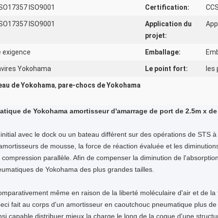
 ISO17357 ISO9001
Certification:
CCS
 ISO17357 ISO9001
Application du
App
projet:
 exigence
Emballage:
Emb
avires Yokohama
Le point fort:
les
teau de Yokohama
,
pare-chocs de Yokohama
tique de Yokohama amortisseur d'amarrage de port de 2.5m x de
initial avec le dock ou un bateau différent sur des opérations de STS à
amortisseurs de mousse, la force de réaction évaluée et les diminution
ompression parallèle. Afin de compenser la diminution de l'absorption d
eumatiques de Yokohama des plus grandes tailles.
omparativement même en raison de la liberté moléculaire d'air et de la 
eci fait au corps d'un amortisseur en caoutchouc pneumatique plus d
si capable distribuer mieux la charge le long de la coque d'une struct