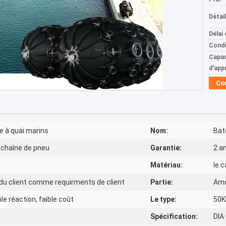
Détai
Délai 
Condi
Capac
d'app
Co
 à quai marins
Nom:
Bat
e chaîne de pneu
Garantie:
2 a
Matériau:
le 
du client comme requirments de client
Partie:
Amo
ble réaction, faible coût
Le type:
50K
Spécification:
DIA