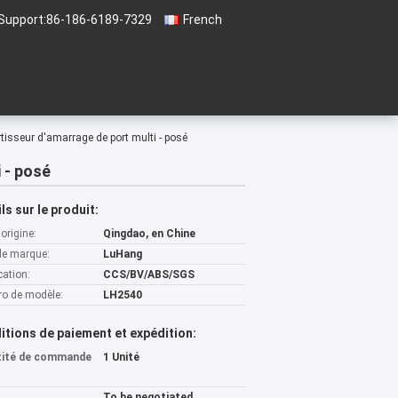
Support:
86-186-6189-7329
French
 soumission
sseur d'amarrage de port multi - posé
 - posé
ls sur le produit:
'origine:
Qingdao, en Chine
e marque:
LuHang
cation:
CCS/BV/ABS/SGS
o de modèle:
LH2540
itions de paiement et expédition:
tité de commande
1 Unité
To be negotiated