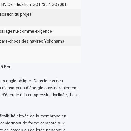
 BV Certification ISO17357 ISO9001
lication du projet
allage nu/comme exigence
 pare-chocs des navires Yokohama
 5.5m
 un angle oblique. Dans le cas des
s d'absorption d'énergie considérablement
'énergie à la compression inclinée, il est
flexibilité élevée de la membrane en
e conformant de forme comparé aux
ure de bateau ou de jetée pendant la