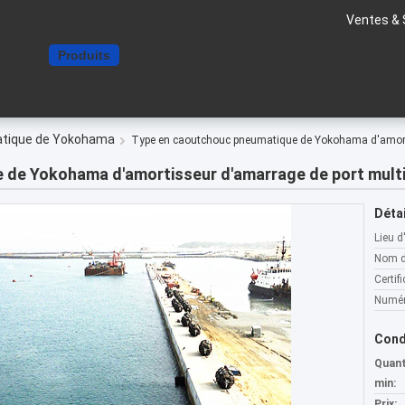
Ventes & 
Aperçu
Produits
A propos de nous
Contact
Demande de
atique de Yokohama
Type en caoutchouc pneumatique de Yokohama d'amorti
de Yokohama d'amortisseur d'amarrage de port multi
Détai
Lieu d
Nom d
Certifi
Numér
Cond
Quan
min:
Prix: