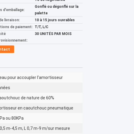
Gonflé ou dégonflé sur la
ls d'emballage:
palette
de livraison:
10 à 15 jours ouvrables
tions de paiement:
T/T, L/C
ité
30 UNITÉS PAR MOIS
rovisionnement:
ntact
eau pour accoupler l'amortisseur
nnées
caoutchouc de nature de 60%
rtisseur en caoutchouc pneumatique
Pa ou 80KPa
 0,5 m-4,5 m, L 0,7 m-9 m/sur mesure