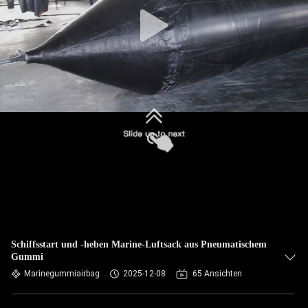
KONTAKT
MIT
UNS
BITTE UM
EIN
ANGEBOT
SITEMAP
PRIVACY
Schiffsstart und -heben Marine-Luftsack aus Pneumatischem
Gummi
POLICY
Marinegummiairbag
2025-12-08
65 Ansichten