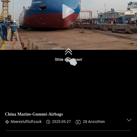
KONTAKT
MIT
UNS
BITTE UM
EIN
ANGEBOT
SITEMAP
PRIVACY
China Marine-Gummi-Airbags
POLICY
Meeresluftluftsack
2025-05-27
28 Ansichten