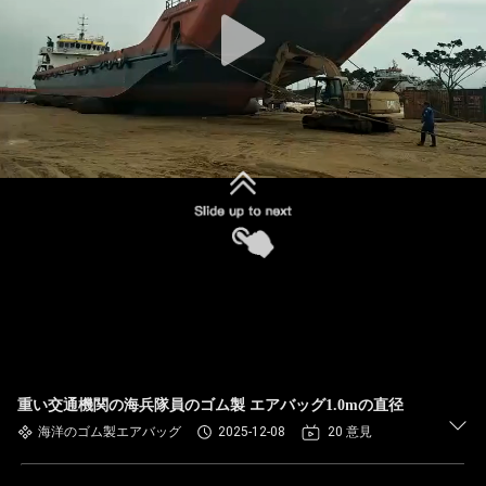
た
ち
に
つ
い
て
工
場
ツ
重い交通機関の海兵隊員のゴム製 エアバッグ1.0mの直径
ア
海洋のゴム製エアバッグ
2025-12-08
20 意見
ー