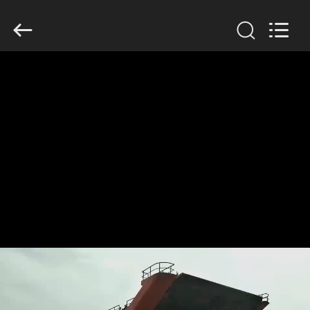
©
2019
-
2026
Qingdao
Luhang
Marine
Airbag
家
and
Fender
Co.,
へ
Ltd.
All
Rights
Reserved.
製
品
わ
た
し