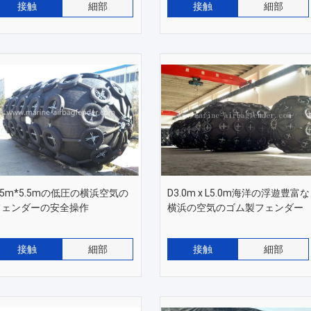
接触
細部
接触
細部
.5m*5.5mの低圧の横浜空気の
D3.0m x L5.0m海洋の浮遊豊富な
フェンダーの安全操作
横浜の空気のゴム製フェンダー
接触
細部
接触
細部