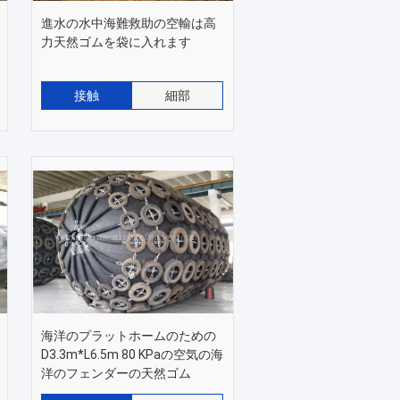
進水の水中海難救助の空輸は高
力天然ゴムを袋に入れます
接触
細部
海洋のプラットホームのための
D3.3m*L6.5m 80 KPaの空気の海
洋のフェンダーの天然ゴム