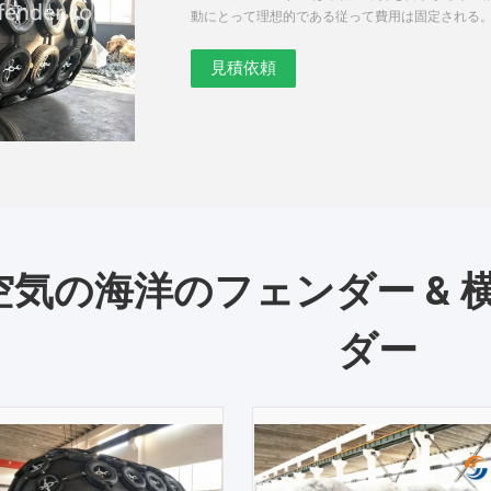
動にとって理想的である従って費用は固定される。
50kPa （低圧）または80kPa （高圧）...
空気の海洋のフェンダー & 
ダー