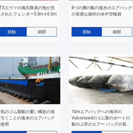
STSエヴァの海兵隊員の泡が充
8つの層の船の進水のエアバッグ
されたフェンダー3.3m x 6.5m
の容易な操作の水中空輸袋
接触
細部
接触
細部
空気のゴム製船の重い構造の強
10mエアバッグへの海洋の
く引くことの進水のエアバッグ
Vulconizedのゴム製のボートの
の使用
船の上昇のエアー バッグの長さ
1.5m