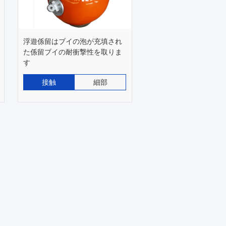
浮遊係留はブイの泡が充填され
た係留ブイの耐衝撃性を取りま
す
接触
細部