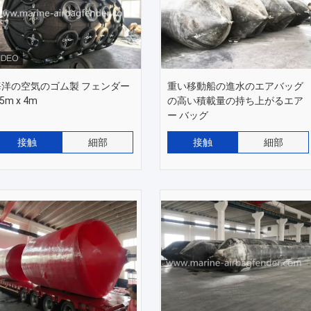
海洋の空気のゴム製 フェンダー
重い移動船の進水のエアバッグ
.5m x 4m
の高い積載量の持ち上がるエア
ー バッグ
接触
細部
接触
細部