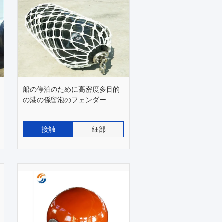
船の停泊のために高密度多目的
の港の係留泡のフェンダー
接触
細部