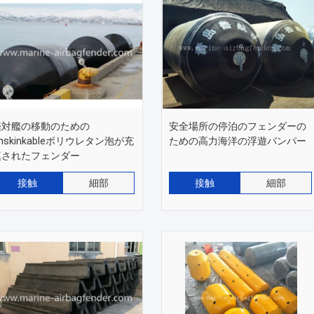
艦対艦の移動のための
安全場所の停泊のフェンダーの
nskinkableポリウレタン泡が充
ための高力海洋の浮遊バンパー
填されたフェンダー
接触
細部
接触
細部