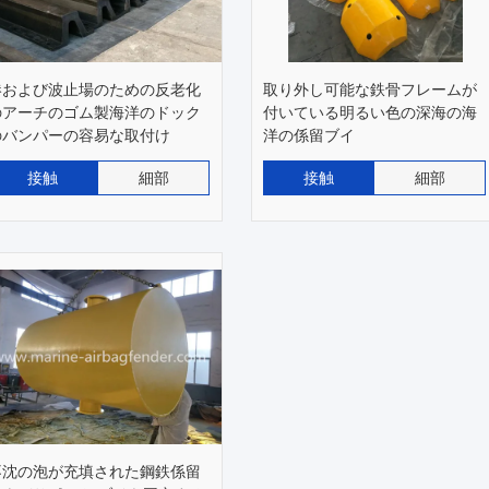
港および波止場のための反老化
取り外し可能な鉄骨フレームが
のアーチのゴム製海洋のドック
付いている明るい色の深海の海
のバンパーの容易な取付け
洋の係留ブイ
接触
細部
接触
細部
不沈の泡が充填された鋼鉄係留