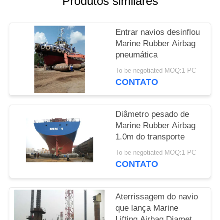
Produtos similares
PRIVACY
Entrar navios desinflou
POLICY
Marine Rubber Airbag
pneumática
To be negotiated MOQ:1 PC
CONTATO
Diâmetro pesado de
Marine Rubber Airbag
1.0m do transporte
To be negotiated MOQ:1 PC
CONTATO
Aterrissagem do navio
que lança Marine
Lifting Airbag Diameter