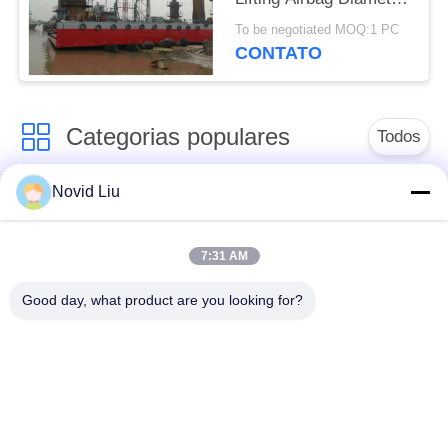
1.5m
To be negotiated MOQ:1 PC
CONTATO
Categorias populares
Todos
Novid Liu
pára-choque
Para-choque marinho
pneumático de
pneumático
yokohama
7:31 AM
Good day, what product are you looking for?
Para-choques de
bolsa a ar de
borracha
borracha marinha
pneumáticos
Navio lançamento
Marine Salvage
Airbags
Airbags