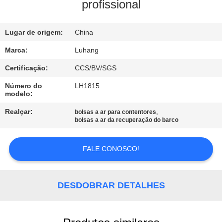
profissional
CONTROLE
Lugar de origem:
China
DE
QUALIDADE
Marca:
Luhang
Certificação:
CCS/BV/SGS
CONTACTE-
Número do
LH1815
modelo:
NOS
Realçar:
,
bolsas a ar para contentores
bolsas a ar da recuperação do barco
SOLICITE UM
ORÇAMENTO
FALE CONOSCO!
MAPA
DESDOBRAR DETALHES
DO
SITE