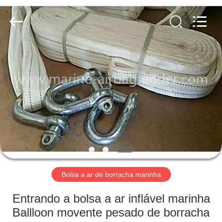
Luhang
Marine
Airbag
and
Fender
Co.,
Ltd.
All
PARA
Rights
Reserved.
CASA
PRODUTOS
SOBRE
NÓS
VISITA
Bolsa a ar de borracha marinha
À
Entrando a bolsa a ar inflável marinha
FÁBRICA
Ballloon movente pesado de borracha