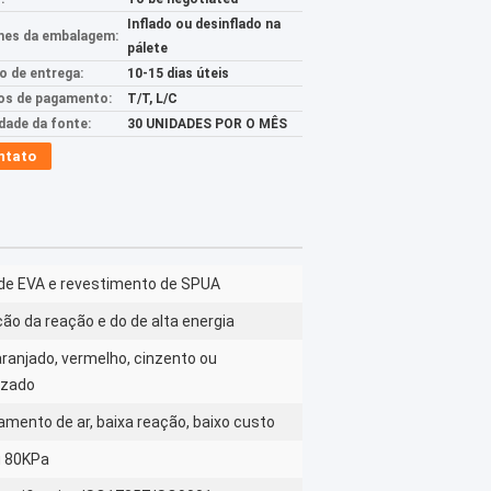
Inflado ou desinflado na
hes da embalagem:
pálete
 de entrega:
10-15 dias úteis
s de pagamento:
T/T, L/C
idade da fonte:
30 UNIDADES POR O MÊS
ntato
e EVA e revestimento de SPUA
ão da reação e do de alta energia
aranjado, vermelho, cinzento ou
izado
mento de ar, baixa reação, baixo custo
u 80KPa