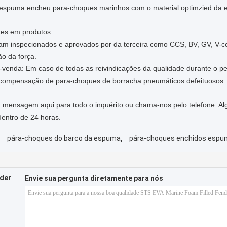
 a espuma encheu para-choques marinhos com o material optimzied da
tes em produtos
m inspecionados e aprovados por da terceira como CCS, BV, GV, V-c
ão da força.
-venda: Em caso de todas as reivindicações da qualidade durante o pe
 a compensação de para-choques de borracha pneumáticos defeituosos.
ma mensagem aqui para todo o inquérito ou chama-nos pelo telefone. Al
entro de 24 horas.
,
,
pára-choques do barco da espuma
pára-choques enchidos espu
nder
Envie sua pergunta diretamente para nós