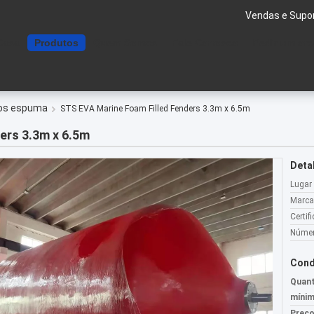
Vendas e Supor
Casa
Produtos
Quem Somos
Fale Conosco
Pedir um or
dos espuma
STS EVA Marine Foam Filled Fenders 3.3m x 6.5m
ers 3.3m x 6.5m
Deta
Lugar
Marca
Certif
Númer
Cond
Quant
mínim
Preço