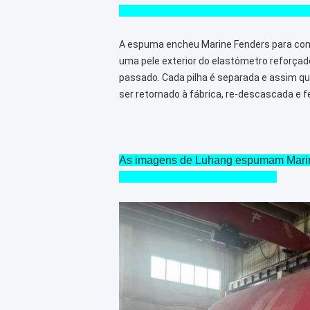
A espuma encheu Marine Fenders para com
uma pele exterior do elastómetro reforçad
passado. Cada pilha é separada e assim q
ser retornado à fábrica, re-descascada e f
As imagens de Luhang espumam Marine