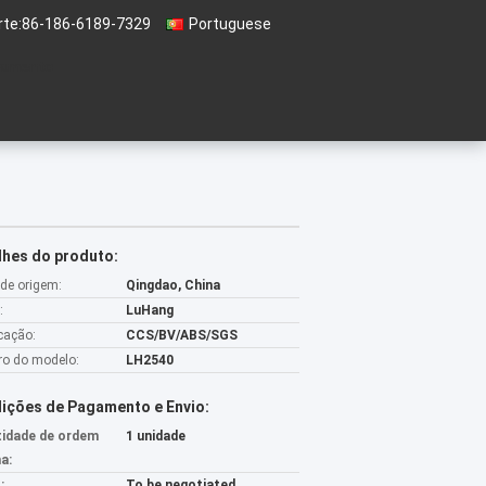
te:
86-186-6189-7329
Portuguese
çamento
lhes do produto:
 de origem:
Qingdao, China
:
LuHang
icação:
CCS/BV/ABS/SGS
o do modelo:
LH2540
ições de Pagamento e Envio:
idade de ordem
1 unidade
a:
:
To be negotiated