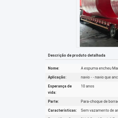
Descrição de produto detalhada
Nome:
A espuma encheu Mar
Aplicação:
navio - - navio que an
Esperança de
10 anos
vida:
Parte:
Para-choque de borr
Características:
Sem vazamento de ar,