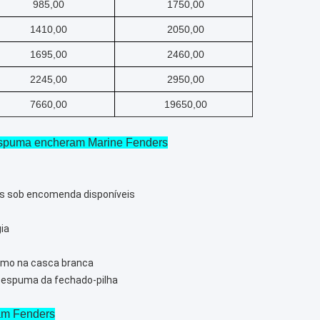
985,00
1750,00
1410,00
2050,00
1695,00
2460,00
2245,00
2950,00
7660,00
19650,00
 espuma encheram Marine Fenders
os sob encomenda disponíveis
gia
mo na casca branca
à espuma da fechado-pilha
oam Fenders