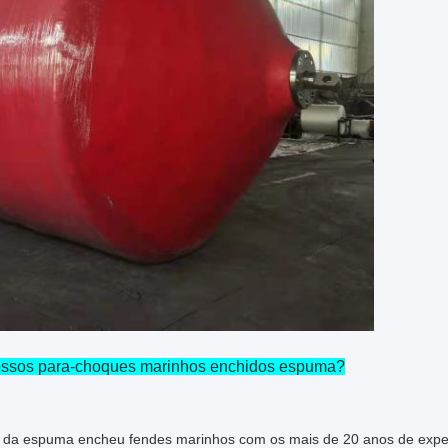
ossos para-choques marinhos enchidos espuma?
al da espuma encheu fendes marinhos com os mais de 20 anos de expe