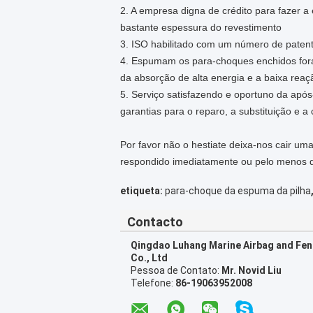
2. A empresa digna de crédito para fazer
bastante espessura do revestimento
3. ISO habilitado com um número de paten
4. Espumam os para-choques enchidos fora
da absorção de alta energia e a baixa reaç
5. Serviço satisfazendo e oportuno da após
garantias para o reparo, a substituição e
Por favor não o hestiate deixa-nos cair u
respondido imediatamente ou pelo menos d
etiqueta:
para-choque da espuma da pilha
Contacto
Qingdao Luhang Marine Airbag and Fe
Co., Ltd
Pessoa de Contato:
Mr. Novid Liu
Telefone:
86-19063952008