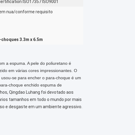
ertification ISO17357 ISO9001
m nua/conforme requisito
-choques 3.3m x 6.5m
m a espuma. A pele do poliuretano é
uzido em várias cores impressionantes. O
a usou-se para encher o para-choque é um
 para-choque enchido espuma de
hos, Qingdao Luhang foi devotado aos
ários tamanhos em todo o mundo por mais
uso e desgaste em um ambiente agressivo.