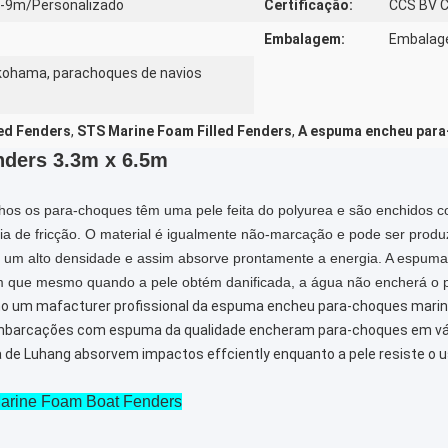
m-9m/Personalizado
Certificação:
CCS BV C
Embalagem:
Embalage
kohama, parachoques de navios
led Fenders
,
STS Marine Foam Filled Fenders
,
A espuma encheu para
ders 3.3m x 6.5m
s os para-choques têm uma pele feita do polyurea e são enchidos co
cia de fricção. O material é igualmente não-marcação e pode ser prod
m um alto densidade e assim absorve prontamente a energia. A espum
im que mesmo quando a pele obtém danificada, a água não encherá o
o um mafacturer profissional da espuma encheu para-choques marin
 embarcações com espuma da qualidade encheram para-choques em v
de Luhang absorvem impactos effciently enquanto a pele resiste o 
arine Foam Boat Fenders