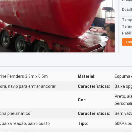
Detal
Tempo
Termo
Habil
Co
ine Femders 3.3m x 6.5m
Material:
Espuma d
cora, navio para entrar ancorar
Características:
Baixa opç
Preto, al
Cor:
personal
acha pneumático
Características:
Sem vaza
 baixa reação, baixo custo
Tipo:
50KPa o