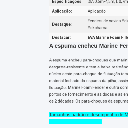
Especificações:
DIA 0,5m-4,5m, L 0,7
Aplicação:
Aplicação
Fenders de navios Yo
Destaque:
Yokohama
Destacar:
EVA Marine Foam Fil
A espuma encheu Marine Fen
A espuma encheu para-choques que marinho
desgaste-resistente e tem a baixa resistên
núcleo deste para-choque de flutuação te
material fechado da espuma da pilha, ass
flutuação.
Marine Foam Fender é outra com
portos de fornecimento e as docas e as
de 2 décadas. Os para-choques da espuma 
Tamanhos padrão e desempenho de M