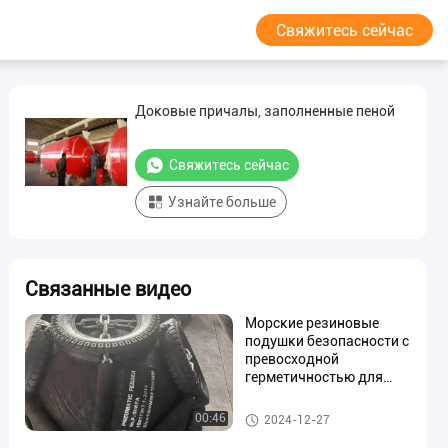
Свяжитесь сейчас
Доковые причалы, заполненные пеной
Свяжитесь сейчас
Узнайте больше
Связанные видео
Морские резиновые
подушки безопасности с
превосходной
герметичностью для
запуска судов
Обвайзеры заполненные пен
00:46
2024-12-27
ой