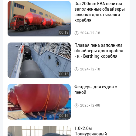
Dia 200mm ЕВА пенится
заполненные обвайзеры
шлюпки для стыковки
корабля
en
Обвайзеры заполненные пен
00:19
2024-12-18
ой
Плавая пена заполнила
обвайзеры для корабля
- к - Berthing корабля
Обвайзеры заполненные пен
2024-12-18
ой
00:16
Фендеры для судов с
пеной
Обвайзеры заполненные пен
2025-12-08
ой
00:16
1.0x2.0м
Полиуреиновый