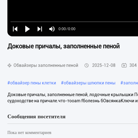
Loaded
:
0%
0:00
/
0:00
Play
Play
Play
Mute
Current
Duration
next
next
Доковые причалы, заполненные пеной
Time
Обвайзеры заполненные пеной
2025-12-08
304
#
обвайзер пены клетки
#
обвайзеры шлюпки пены
#
заполн
Доковые причалы, заполненные пеной, лодочные крылышки Пе
судоходстве на причале.что-тоoam fболезнь бОвсянкаКлючи из
Сообщения посетителя
Пока нет комментариев