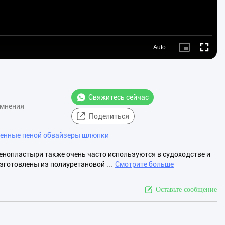
Auto
Picture-
Fullscre
in-
Picture
Свяжитесь сейчас
 мнения
Поделиться
енные пеной обвайзеры шлюпки
нопластыри также очень часто используются в судоходстве и
готовлены из полиуретановой ...
Смотрите больше
Оставьте сообщение