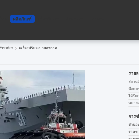
บ้าน
ผลิตภัณฑ์
เกี่ยวกับเรา
ติดต่อเรา
ขออ้าง
Fender
เครื่องปรับระบายอากาศ
รายละ
สถานที
ชื่อแบ
ได้รับ
หมายเล
การช
จำนวนสั
ราคา: