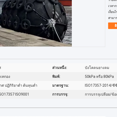
รายละ
เวลาก
เงื่อน
สามาร
ต
ศ
ส่วนหนึ่ง:
บังโคลนยางลม
่งเทกอง
พิมพ์:
50kPa หรือ 80kPa
ศ ปฏิกิริยาต่ำ ต้นทุนต่ำ
มาตรฐาน:
ISO17357-2014/ซีซ
 ISO17357 ISO9001
การบรรจุ:
การบรรจุเปลือย/ข้