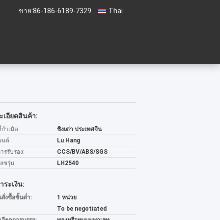
ขาย:
86-186-6189-7329
Thai
เอียดสินค้า:
่กำเนิด:
ชิงเต่า ประเทศจีน
รนด์:
Lu Hang
การรับรอง:
CCS/BV/ABS/SGS
ขรุ่น:
LH2540
ำระเงิน:
่งซื้อขั้นต่ำ:
1 หน่วย
To be negotiated