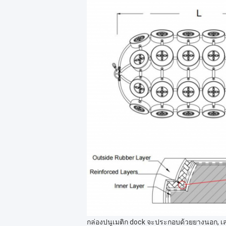
กล่องปนูเมติก dock จะประกอบด้วยยางนอก, เส