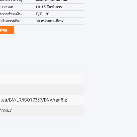
เอียดการบรรจุ:
พองหรือยุบบนพาเลท
ารส่งมอบ:
10-15 วันทำการ
ไขการชำระเงิน:
T/T, L/C
ถในการผลิต:
30 หน่วยต่อเดือน
ิดต่อ
ีเอส/BV/LR/ISO17357/DNV/เอสจีเอ
อกำหนด