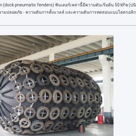
กดัก (dock pneumatic fenders) ฟันเดอร์เหล่านี้มีความดันเริ่มต้น 50 kPa (ป
วามปลอดภัย - ความดันการตั้งแวลล์ และความดันการทดสอบแบบไฮดรอลิก