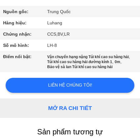
QUAN
NHÀ
Nguồn gốc:
Trung Quốc
MÁY
Hàng hiệu:
Luhang
Chứng nhận:
CCS,BV,LR
KIỂM
Số mô hình:
LH-8
SOÁT
Điểm nổi bật:
,
Vận chuyển hạng nặng Túi khí cao su hàng hải
,
,
CHẤT
Túi khí cao su hàng hải đường kính 1
0m
Bảo vệ sà lan Túi khí cao su hàng hải
LƯỢNG
LIÊN HỆ CHÚNG TÔI!
LIÊN
HỆ
MỞ RA CHI TIẾT
VỚI
CHÚNG
Sản phẩm tương tự
TÔI