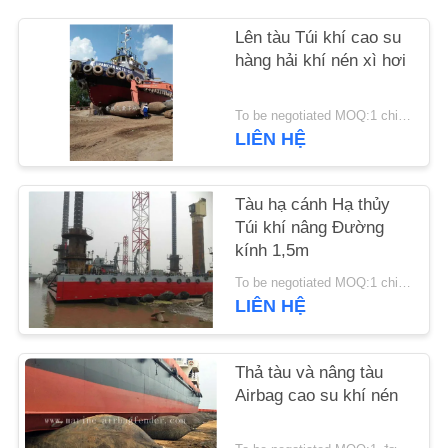
Lên tàu Túi khí cao su
YÊU
hàng hải khí nén xì hơi
CẦU
ĐẶT
To be negotiated MOQ:1 chiếc
LIÊN HỆ
GIÁ
SƠ
Tàu hạ cánh Hạ thủy
Túi khí nâng Đường
ĐỒ
kính 1,5m
TRANG
To be negotiated MOQ:1 chiếc
WEB
LIÊN HỆ
PRIVACY
Thả tàu và nâng tàu
Airbag cao su khí nén
POLICY