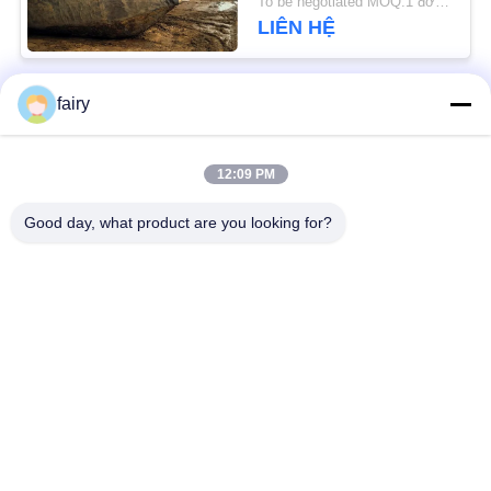
To be negotiated MOQ:1 đơn vị
LIÊN HỆ
fairy
Danh mục phổ biến
Tất cả
các
12:09 PM
Fender khí nén
Khí nén hàng hải
Yokohama
Good day, what product are you looking for?
Chắn bùn cao su khí
Túi khí cao su biển
nén
Túi khí cứu hộ hàng
Tàu ra mắt túi khí
hải
Túi khí hàng hải
Thuyền nâng túi khí