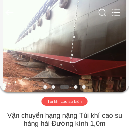
Luhang
Marine
Airbag
and
Fender
Co.,
Ltd.
All
NHÀ
Rights
Reserved.
SẢN
PHẨM
VỀ
CHÚNG
TÔI
Túi khí cao su biển
CHUYẾN
Vận chuyển hạng nặng Túi khí cao su
THAM
hàng hải Đường kính 1,0m