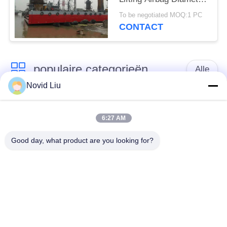
1.5m
To be negotiated MOQ:1 PC
CONTACT
populaire categorieën
Alle
Novid Liu
yokohama
Pneumatisch Marien
pneumatisch
6:27 AM
Stootkussen
stootkussen
Good day, what product are you looking for?
Pneumatische
marien
Rubberstootkussens
rubberluchtkussen
Schip lancering
Marine Salvage
Airbags
Airbags