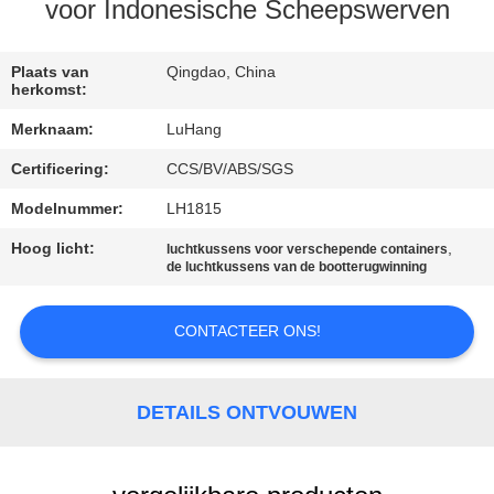
NEEM
voor Indonesische Scheepswerven
CONTACT
MET
Plaats van
Qingdao, China
herkomst:
ONS
Merknaam:
LuHang
OP
Certificering:
CCS/BV/ABS/SGS
Modelnummer:
LH1815
VRAAG
EEN
Hoog licht:
,
luchtkussens voor verschepende containers
de luchtkussens van de bootterugwinning
OFFERTE
CONTACTEER ONS!
SITEMAP
DETAILS ONTVOUWEN
PRIVACY
POLICY