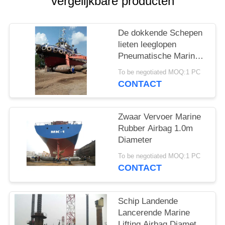
vergelijkbare producten
De dokkende Schepen
lieten leeglopen
Pneumatische Marine
Rubber Airbag
To be negotiated MOQ:1 PC
CONTACT
Zwaar Vervoer Marine
Rubber Airbag 1.0m
Diameter
To be negotiated MOQ:1 PC
CONTACT
Schip Landende
Lancerende Marine
Lifting Airbag Diameter