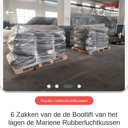
Marine
Airbag
and
Fender
Co.,
Ltd.
All
Rights
HUIS
Reserved.
PRODUCTEN
OVER
ONS
FABRIEKSTOCHT
Marien rubberluchtkussen
KWALITEITSCONTROLE
6 Zakken van de de Bootlift van het
lagen de Mariene Rubberluchtkussen