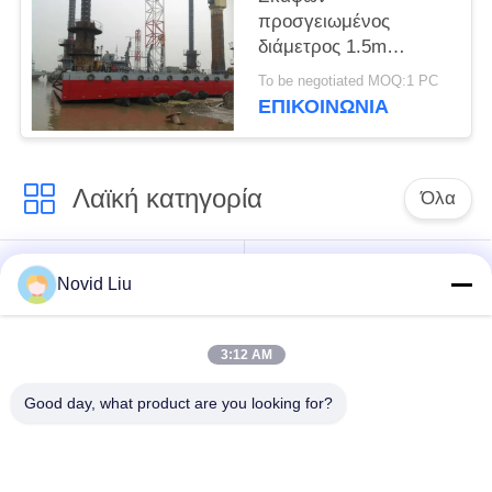
προσγειωμένος
διάμετρος 1.5m
αερόσακων
To be negotiated MOQ:1 PC
προώθησης θαλάσσια
ΕΠΙΚΟΙΝΩΝΙΑ
ανυψωτική
Λαϊκή κατηγορία
Όλα
Πνευματικό
πνευματικό
Novid Liu
θαλάσσιο
κιγκλίδωμα
κιγκλίδωμα
yokohama
3:12 AM
Πνευματικά
θαλάσσιος
Good day, what product are you looking for?
λαστιχένια
λαστιχένιος
κιγκλιδώματα
αερόσακος