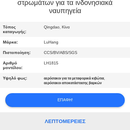
στρωμάτων για τα ινδονησιακά
ναυπηγεία
ΈΛΕΓΧΟΣ
ΠΟΙΌΤΗΤΑΣ
Τόπος
Qingdao, Κίνα
καταγωγής:
ΕΠΙΚΟΙΝΩΝΉΣΤΕ
Μάρκα:
LuHang
ΜΑΖΊ
Πιστοποίηση:
CCS/BV/ABS/SGS
ΜΑΣ
Αριθμό
LH1815
μοντέλου:
ΖΗΤΉΣΤΕ
Υψηλό φως:
,
αερόσακοι για τα μεταφορικά κιβώτια
αερόσακοι αποκατάστασης βαρκών
ΜΙΑ
ΠΡΟΣΦΟΡΆ
ΕΠΑΦΉ!
SITEMAP
ΛΕΠΤΟΜΈΡΕΙΕΣ