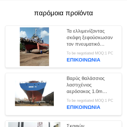
PRIVACY
POLICY
παρόμοια προϊόντα
Τα ελλιμενίζοντας
σκάφη ξεφούσκωσαν
τον πνευματικό
θαλάσσιο λαστιχένιο
To be negotiated MOQ:1 PC
αερόσακο
ΕΠΙΚΟΙΝΩΝΙΑ
Βαρύς θαλάσσιος
λαστιχένιος
αερόσακος 1.0m
μεταφορών διάμετρος
To be negotiated MOQ:1 PC
ΕΠΙΚΟΙΝΩΝΙΑ
Σκαφών