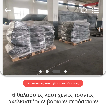
Marine
Airbag
and
Fender
Co.,
Ltd.
All
Rights
ΣΠΊΤΙ
Reserved.
ΠΡΟΪΌΝΤΑ
ΣΧΕΤΙΚΆ
ΜΕ
ΕΜΆΣ
ΕΠΙΣΚΈΨΕΙΣ
θαλάσσιος λαστιχένιος αερόσακος
ΣΤΟ
6 θαλάσσιες λαστιχένιες τσάντες
ΕΡΓΟΣΤΆΣΙΟ
ανελκυστήρων βαρκών αερόσακων