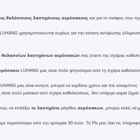
ους θαλάσσιους λαστιχένιους αερόσακους
και για το σκάφος που πρ
LUHANG χρησιμοποιούνται ευρέως για την κίνηση ανύψωσης ελλιμεν
ν
θαλασσίων λαστιχένιων αερόσακών
σας έναντι της σχάρας καθελ
αερόσακοι
LUHANG μας είναι πολύ φτηνότεροι από τη σχάρα καθελκύσ
UHANG μας είναι κινητοί, μπορεί να κερδίσει χρόνο και πιό εύκαμπτος
ίναι πολύ μαλακοί από σχάρα καθελκύσεως, δεν υπάρχει καμία ζημιά 
πώς να επιλέξω
το λαστιχένιο
μέγεθος
αερόσακων
, μπορώ εσείς να 
 περισσότερο από την εμπειρία 30 ετών. Το Pls μου λέει τις πληροφ