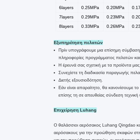
6layers
0.25MPa
0.20MPa
0.1
7layers
0.29MPa
0.23MPa
0.2
8layers
0.33MPa
0.26MPa
0.2
Εξυπηρέτηση πελατών
Πρίν υπογράφουμε μια επίσημη σύμβαση 
πληροφορίες προγράμματος πελατών και 
Η έρευνά σας σχετική με τα προϊόντα μας
Συνεχίστε τη διαδικασία παραγωγής πελατ
Διετής εξουσιοδότηση.
Εάν είναι απαραίτητο, θα κανονίσουμε τ
επίσης τη σε απευθείας σύνδεση τεχνική
Επιχείρηση Luhang
Ο θαλάσσιοι αερόσακος Luhang Qingdao και
αερόσακους για την προώθηση σκαφών στην