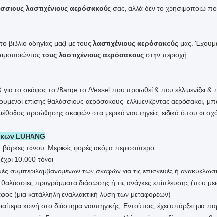
σσιους λαστιχένιους αερόσακούς
σας
,
αλλά δεν το χρησιμοποιώ πο
ο βιβλίο οδηγίας μαζί με τους
λαστιχένιους αερόσακούς
μας. Έχουμε
ησιμοποιώντας
τους λαστιχένιους αερόσακους
στην περιοχή.
ια το σκάφος το /Barge το /Vessel που προωθεί & που ελλιμενίζει &
ύμενοι επίσης θαλάσσιους αερόσακους, ελλιμενίζοντας αερόσακοι, μ
 μέθοδος προώθησης σκαφών στα μερικά ναυπηγεία, ειδικά όπου οι σχάρ
σακων LUHANG
βάρκες τόνου. Μερικές φορές ακόμα περισσότεροι
χρι 10.000 τόνοι
μές συμπεριλαμβανομένων των σκαφών για τις επισκευές ή ανακύκλωσ
θαλάσσιες προγράμματα διάσωσης ή τις ανάγκες επίπλευσης (που μειώ
φος (μια κατάλληλη εναλλακτική λύση των μεταφορέων)
αίτερα κοινή στο διάστημα ναυπηγικής. Εντούτοις, έχει υπάρξει μια πα