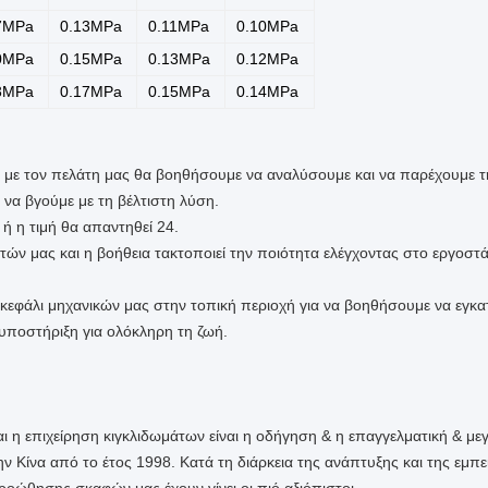
7MPa
0.13MPa
0.11MPa
0.10MPa
0MPa
0.15MPa
0.13MPa
0.12MPa
3MPa
0.17MPa
0.15MPa
0.14MPa
με τον πελάτη μας θα βοηθήσουμε να αναλύσουμε και να παρέχουμε τη
να βγούμε με τη βέλτιστη λύση.
 ή η τιμή θα απαντηθεί 24.
ών μας και η βοήθεια τακτοποιεί την ποιότητα ελέγχοντας στο εργοστάσ
ο κεφάλι μηχανικών μας στην τοπική περιοχή για να βοηθήσουμε να εγ
 υποστήριξη για ολόκληρη τη ζωή.
 η επιχείρηση κιγκλιδωμάτων είναι η οδήγηση & η επαγγελματική & με
 Κίνα από το έτος 1998. Κατά τη διάρκεια της ανάπτυξης και της εμ