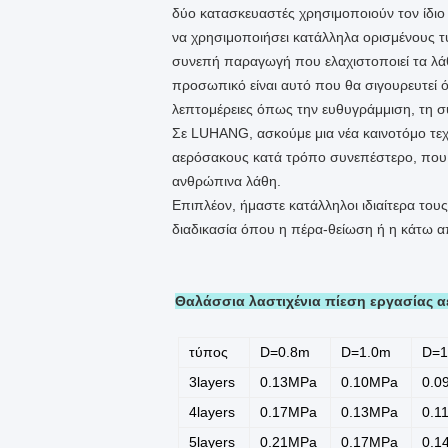
δύο κατασκευαστές χρησιμοποιούν τον ίδιο 
να χρησιμοποιήσει κατάλληλα ορισμένους τ
συνεπή παραγωγή που ελαχιστοποιεί τα λάθη 
προσωπικό είναι αυτό που θα σιγουρευτεί ό
λεπτομέρειες όπως την ευθυγράμμιση, τη 
Σε LUHANG, ασκούμε μια νέα καινοτόμο τεχν
αερόσακους κατά τρόπο συνεπέστερο, που ε
ανθρώπινα λάθη.
Επιπλέον, ήμαστε κατάλληλοι ιδιαίτερα το
διαδικασία όπου η πέρα-θείωση ή η κάτω α
Θαλάσσια λαστιχένια πίεση εργασίας
τύπος
D=0.8m
D=1.0m
D=1
3layers
0.13MPa
0.10MPa
0.0
4layers
0.17MPa
0.13MPa
0.1
5layers
0.21MPa
0.17MPa
0.1