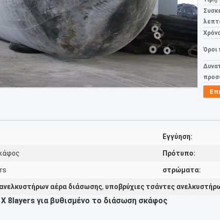
Συσκ
λεπτ
Χρόν
Όροι
Δυνα
προσ
Επ
Εγγύηση:
σκάφος
Πρότυπο:
rs
στρώματα:
 ανελκυστήρων αέρα διάσωσης
,
υποβρύχιες τσάντες ανελκυστήρ
Χ 8layers για βυθισμένο το διάσωση σκάφος