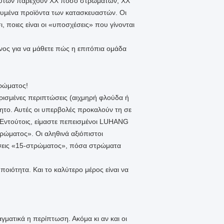
θευτών παρέχουν ΧΧ ποσό στρωμάτων, ΧΧ
τευμένα προϊόντα των κατασκευαστών. Οι
ποιες είναι οι «υποσχέσεις» που γίνονται
ενος για να μάθετε πώς η επιτόπια ομάδα
τρώματος!
ρισμένες περιπτώσεις (αιχμηρή φλούδα ή
ητο. Αυτές οι υπερβολές προκαλούν τη σε
. Εντούτοις, είμαστε πεπεισμένοι LUHANG
ώματος». Οι αληθινά αξιόπιστοι
ιώσεις «15-στρώματος», πόσα στρώματα
ποιότητα. Και το καλύτερο μέρος είναι να
αγματικά η περίπτωση. Ακόμα κι αν και οι