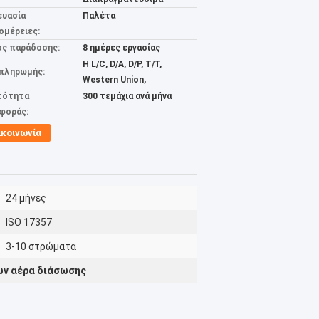
ευασία
Παλέτα
ομέρειες:
ος παράδοσης:
8 ημέρες εργασίας
Η L/C, D/A, D/P, T/T,
 πληρωμής:
Western Union,
τότητα
300 τεμάχια ανά μήνα
φοράς:
ικοινωνία
24 μήνες
ISO 17357
3-10 στρώματα
ων αέρα διάσωσης