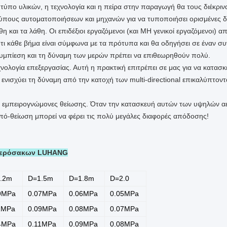
τύπο υλικών, η τεχνολογία και η πείρα στην παραγωγή θα τους διέκρινα
ύπους αυτοματοποιήσεων και μηχανών για να τυποποιήσει ορισμένες δι
και τα λάθη. Οι επιδέξιοι εργαζόμενοι (και ΜΗ γενικοί εργαζόμενοι) απ
τι κάθε βήμα είναι σύμφωνα με τα πρότυπα και θα οδηγήσει σε έναν συ
συμπίεση και τη δύναμη των μερών πρέπει να επιθεωρηθούν πολύ.
ολογία επεξεργασίας. Αυτή η πρακτική επιτρέπει σε μας για να κατασκ
νισχύει τη δύναμη από την κατοχή των multi-directional επικαλύπτοντ
υς εμπειρογνώμονες θείωσης. Όταν την κατασκευή αυτών των υψηλών αε
πό-θείωση μπορεί να φέρει τις πολύ μεγάλες διαφορές απόδοσης!
 αερόσακων LUHANG
.2m
D=1.5m
D=1.8m
D=2.0
9MPa
0.07MPa
0.06MPa
0.05MPa
1MPa
0.09MPa
0.08MPa
0.07MPa
4MPa
0.11MPa
0.09MPa
0.08MPa