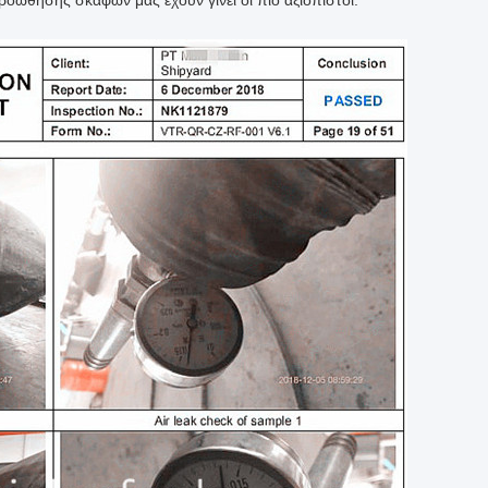
οώθησης σκαφών μας έχουν γίνει οι πιό αξιόπιστοι.