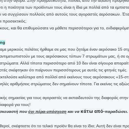
ιμη στην αγορά. Στην πραγματικότητα, πολλές από την αξίωση προμη
τι η ποιότητα των προϊόντων τους είναι η ίδια με πολλά από τα εμπισ
ν να συγχύσουν πολλούς από αυτούς τους αγοραστές αερόσακων. Έτσι, 
ι προσεκτικός;
κους, και θα επιθυμούσατε να μάθετε περισσότεροι για το, ενδιαφερόμ
ang
σαμε μερικούς πελάτες ήρθαμε σε μας που ζητάμε έναν αερόσακο 15 σ
αντιμετωπιστούν με τους αερόσακους τύπων 7 στρωμάτων μας, ή σε ο
 στρώματα. Αλλά τίποτα περισσότερο από 10 δεν είναι σίγουρα απαραίτ
στές σκέφτηκαν ότι παίρνουν περισσότερους με αυτές τις φτηνές τιμές
κτελούσε καλύτερα από πολλοί από εκείνους τους αερόσακους «15-στρ
ψηλές αριθμήσεις στρώματος δεν σημαίνουν τίποτα. Για εκείνες τις αξ
τικής σημασίας για τους αγοραστές να εκπαιδευτούν της διαφοράς στην 
διαφορά για τους!
κάτω από-
τασκευαστή που
όχι πέρα-υπόσχεση
και να
παραδώσει.
οί, σκέφτεστε ότι το τελικό προϊόν θα είναι το ίδιο; Αυτή δεν είναι πρ