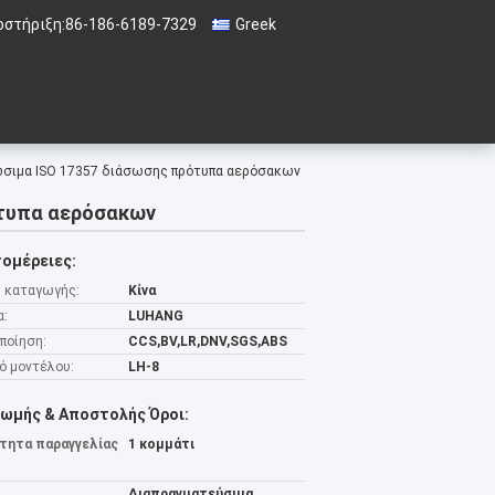
οστήριξη:
86-186-6189-7329
Greek
 ένα απόσπασμα
ώσιμα ISO 17357 διάσωσης πρότυπα αερόσακων
ότυπα αερόσακων
ομέρειες:
 καταγωγής:
Κίνα
α:
LUHANG
ποίηση:
CCS,BV,LR,DNV,SGS,ABS
ό μοντέλου:
LH-8
ωμής & Αποστολής Όροι:
τητα παραγγελίας
1 κομμάτι
Διαπραγματεύσιμα