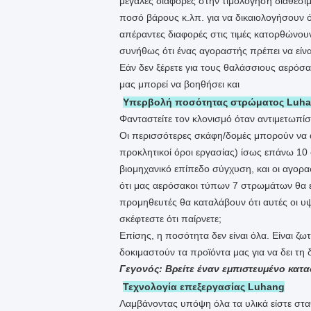
μεγάλες διαφορές στην τιμολόγηση διαθέσ
ποσό βάρους κ.λπ. για να δικαιολογήσουν ό
απέραντες διαφορές στις τιμές κατορθώνου
συνήθως ότι ένας αγοραστής πρέπει να είνα
Εάν δεν ξέρετε για τους θαλάσσιους αερόσα
μας μπορεί να βοηθήσει και
Υπερβολή ποσότητας στρώματος Luh
Φανταστείτε τον κλονισμό όταν αντιμετωπί
Οι περισσότερες σκάφη/δομές μπορούν να 
προκλητικοί όροι εργασίας) ίσως επάνω 10
βιομηχανικό επίπεδο σύγχυση, και οι αγορα
ότι μας αερόσακοι τύπων 7 στρωμάτων θα ε
προμηθευτές θα καταλάβουν ότι αυτές οι υ
σκέφτεστε ότι παίρνετε;
Επίσης, η ποσότητα δεν είναι όλα. Είναι ζω
δοκιμαστούν τα προϊόντα μας για να δει τη 
Γεγονός: Βρείτε έναν εμπιστευμένο κα
Τεχνολογία επεξεργασίας Luhang
Λαμβάνοντας υπόψη όλα τα υλικά είστε σταθερ