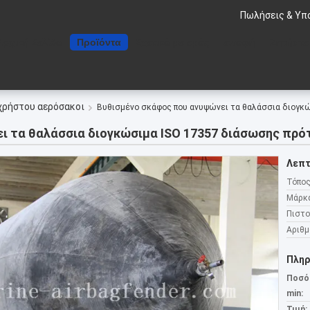
Πωλήσεις & Υπ
Αρχική Σελίδα
Προϊόντα
Σχετικά με εμάς
επαφή
Ζητήστε
χρήστου αερόσακοι
Βυθισμένο σκάφος που ανυψώνει τα θαλάσσια διογκ
ι τα θαλάσσια διογκώσιμα ISO 17357 διάσωσης πρ
Λεπτ
Τόπος
Μάρκ
Πιστο
Αριθμ
Πληρ
Ποσό
min:
Τιμή: