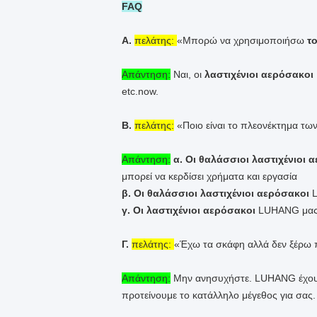
FAQ
Α.
πελάτης:
«Μπορώ να χρησιμοποιήσω
τ
Απάντηση:
Ναι, οι
λαστιχένιοι αερόσακοι
etc.now.
Β.
πελάτης:
«Ποιο είναι το πλεονέκτημα τω
Απάντηση:
α. Οι θαλάσσιοι λαστιχένιοι 
μπορεί να κερδίσει χρήματα και εργασία
β. Οι θαλάσσιοι λαστιχένιοι αερόσακοι
L
γ. Οι λαστιχένιοι αερόσακοι
LUHANG μας ε
Γ.
πελάτης:
«Έχω τα σκάφη αλλά δεν ξέρω 
Απάντηση:
Μην ανησυχήστε. LUHANG έχουμε
προτείνουμε το κατάλληλο μέγεθος για σας.