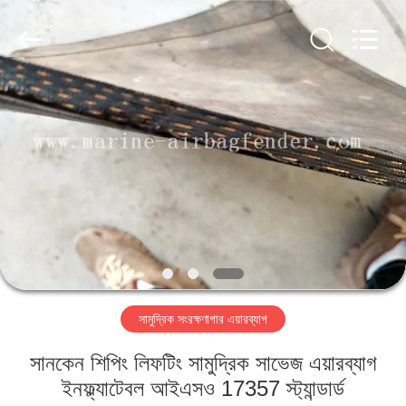
Marine
Airbag
and
Fender
Co.,
Ltd.
All
Rights
বাড়ি
Reserved.
পণ্য
আমাদের
সম্বন্ধে
কারখানা
সামুদ্রিক সংরক্ষণাগার এয়ারব্যাগ
পরিদর্শন
সানকেন শিপিং লিফটিং সামুদ্রিক সাভেজ এয়ারব্যাগ
গুণমান
ইনফ্ল্যাটেবল আইএসও 17357 স্ট্যান্ডার্ড