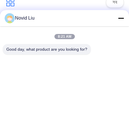
সব
Novid Liu
ইয়োকোহমা বায়ুসংক্রান্ত
বায়ুসংক্রান্ত মেরিন ফেন্ডার
ফেন্ডার
8:21 AM
বায়ুসংক্রান্ত রাবার
সামুদ্রিক রাবার এয়ারব্যাগ
Good day, what product are you looking for?
Fenders
সামুদ্রিক সংরক্ষণাগার
জাহাজ এয়ারব্যাগ চালু
এয়ারব্যাগ
সামুদ্রিক এয়ার ব্যাগ
নৌকা লিফ্ট এয়ার ব্যাগ
সাবস্ক্রাইব