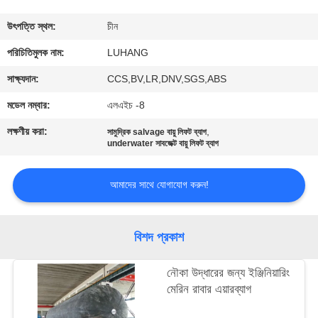
নিয়ন্ত্রণ
উৎপত্তি স্থল:
চীন
আমাদের
পরিচিতিমুলক নাম:
LUHANG
সাথে
সাক্ষ্যদান:
CCS,BV,LR,DNV,SGS,ABS
যোগাযোগ
মডেল নম্বার:
এলএইচ -8
লক্ষণীয় করা:
,
সামুদ্রিক salvage বায়ু লিফট ব্যাগ
একটি
underwater সাবজেক্ট বায়ু লিফট ব্যাগ
উদ্ধৃতি
আমাদের সাথে যোগাযোগ করুন!
অনুরোধ
করুন
বিশদ প্রকাশ
সাইট
নৌকা উদ্ধারের জন্য ইঞ্জিনিয়ারিং
ম্যাপ
মেরিন রাবার এয়ারব্যাগ