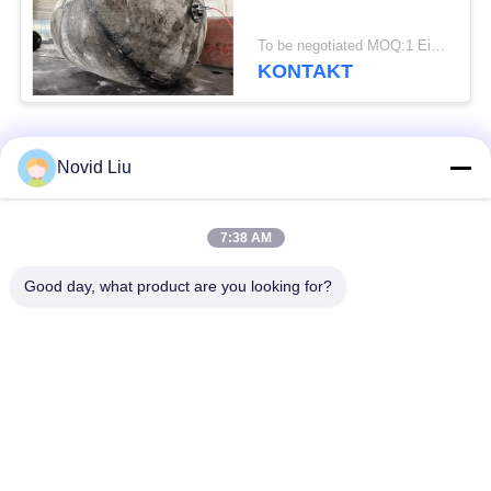
To be negotiated MOQ:1 Einheit
KONTAKT
Beliebte Kategorien
Alle
Novid Liu
Pneumatischer
pneumatischer
7:38 AM
Marinefender
Fender Yokohamas
Good day, what product are you looking for?
Pneumatische
Marinegummiairbag
Gummipuffer
Marine-Bergungs-
Schiff starten Airbags
Airbags