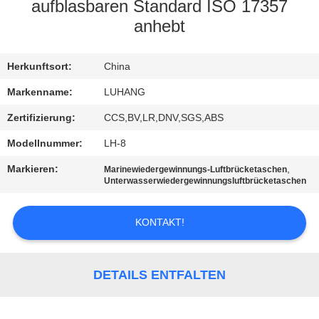
aufblasbaren Standard ISO 17357
KONTAKT
anhebt
MIT
Herkunftsort:
China
UNS
Markenname:
LUHANG
BITTE UM
Zertifizierung:
CCS,BV,LR,DNV,SGS,ABS
EIN
Modellnummer:
LH-8
ANGEBOT
Markieren:
,
Marinewiedergewinnungs-Luftbrücketaschen
Unterwasserwiedergewinnungsluftbrücketaschen
SITEMAP
KONTAKT!
PRIVACY
POLICY
DETAILS ENTFALTEN