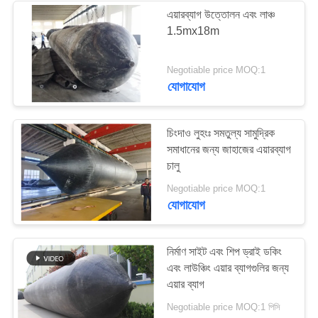
এয়ারব্যাগ উত্তোলন এবং লাঞ্চ
1.5mx18m
31
Negotiable price MOQ:1
সামুদ্রিক এয়ার ব্যাগ
যোগাযোগ
চিংদাও লুহংঃ সমতুল্য সামুদ্রিক
সমাধানের জন্য জাহাজের এয়ারব্যাগ
চালু
25
Negotiable price MOQ:1
যোগাযোগ
নৌকা লিফ্ট এয়ার ব্যাগ
নির্মাণ সাইট এবং শিপ ড্রাই ডকিং
এবং লাউঞ্চিং এয়ার ব্যাগগুলির জন্য
এয়ার ব্যাগ
Negotiable price MOQ:1 পিসি