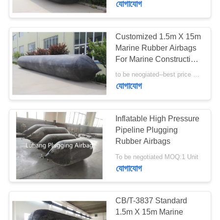
যোগাযোগ
53
Customized 1.5m X 15m
ফেনা ভরাট Fenders
Marine Rubber Airbags
For Marine Construction
Projects
to be neogiated--best price MOQ:1 units
যোগাযোগ
Inflatable High Pressure
21
Pipeline Plugging
Rubber Airbags
ডোনাট ফেন্ডার
To be negotiated MOQ:1 Unit
যোগাযোগ
CB/T-3837 Standard
1.5m X 15m Marine