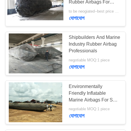
Rubber Airbags For
28
Vessel Lifting
to be neogiated--best price MOQ:1 units
যোগাযোগ
সামুদ্রিক রাবার ফেন্ডার
Shipbuilders And Marine
Industry Rubber Airbag
Professionals
negotiable MOQ:1 piece
যোগাযোগ
12
সামুদ্রিক Mooring
Environmentally
Buoy
Friendly Inflatable
Marine Airbags For Ship
Upgrading And Docking
negotiable MOQ:1 piece
যোগাযোগ