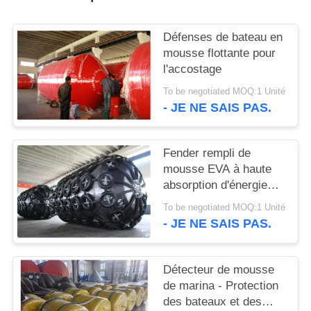
PLAN
Défenses de bateau en
DU
mousse flottante pour
l'accostage
SITE
To be negotiated MOQ:1 Unité
- JE NE SAIS PAS.
PRIVACY
POLICY
Fender rempli de
mousse EVA à haute
absorption d'énergie
pour l'amarrage au quai
To be negotiated MOQ:1 Unité
du navire
- JE NE SAIS PAS.
Détecteur de mousse
de marina - Protection
des bateaux et des