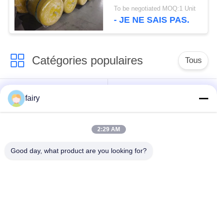
quais de yachts
To be negotiated MOQ:1 Unit
- JE NE SAIS PAS.
Catégories populaires
Tous
amortisseur
Amortisseur marin
fairy
pneumatique de
pneumatique
Yokohama
2:29 AM
Amortisseurs en
airbag en caoutchouc
Good day, what product are you looking for?
caoutchouc
marin
pneumatiques
Navire de lancement
Marine Salvage
des coussins
gonflables