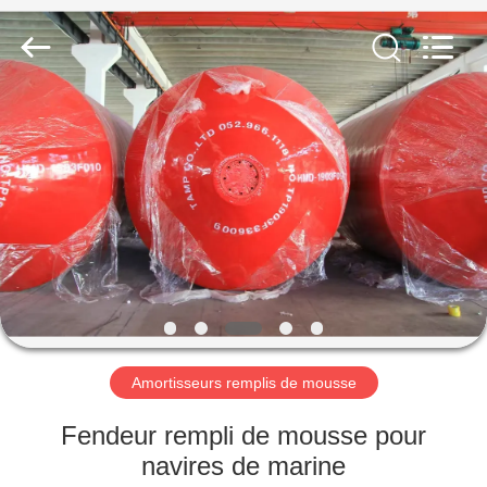
Marine
Airbag
and
Fender
Co.,
Ltd.
All
Rights
À
Reserved.
LA
MAISON
PRODUITS
À
PROPOS
Amortisseurs remplis de mousse
DE
NOUS
Fendeur rempli de mousse pour
navires de marine