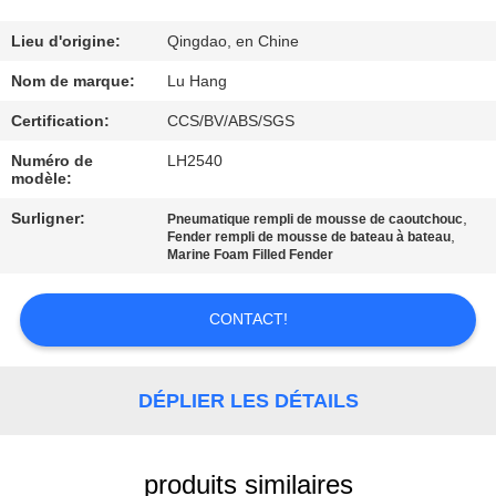
VISITE
DE
Lieu d'origine:
Qingdao, en Chine
L'USINE
Nom de marque:
Lu Hang
Certification:
CCS/BV/ABS/SGS
CONTRÔLE
Numéro de
LH2540
modèle:
DE
Surligner:
,
LA
Pneumatique rempli de mousse de caoutchouc
,
Fender rempli de mousse de bateau à bateau
QUALITÉ
Marine Foam Filled Fender
CONTACT!
NOUS
CONTACTER
DÉPLIER LES DÉTAILS
DEMANDEZ
UN DEVIS
produits similaires