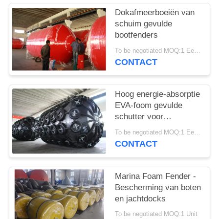
Dokafmeerboeiën van
schuim gevulde
bootfenders
To be negotiated MOQ:1 Eenheid
CONTACT
Hoog energie-absorptie
EVA-foom gevulde
schutter voor
scheepsdockdocking
To be negotiated MOQ:1 Eenheid
CONTACT
Marina Foam Fender -
Bescherming van boten
en jachtdocks
To be negotiated MOQ:1 Unit