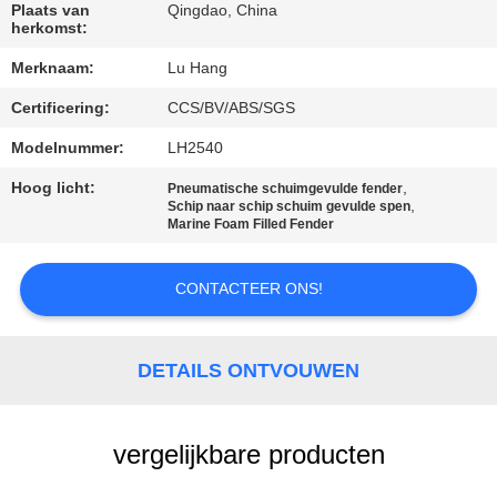
NEEM
Plaats van
Qingdao, China
herkomst:
CONTACT
Merknaam:
Lu Hang
MET
ONS
Certificering:
CCS/BV/ABS/SGS
OP
Modelnummer:
LH2540
Hoog licht:
,
Pneumatische schuimgevulde fender
,
Schip naar schip schuim gevulde spen
VRAAG
Marine Foam Filled Fender
EEN
OFFERTE
CONTACTEER ONS!
SITEMAP
DETAILS ONTVOUWEN
PRIVACY
vergelijkbare producten
POLICY