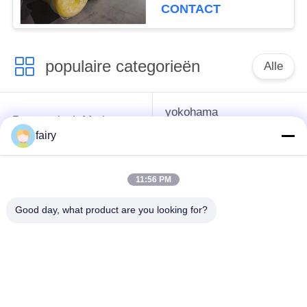
CONTACT
populaire categorieën
Alle
yokohama
Pneumatisch Marien
pneumatisch
Stootkussen
fairy
stootkussen
11:56 PM
Pneumatische
marien
Rubberstootkussens
rubberluchtkussen
Good day, what product are you looking for?
Schip lancering
Marine Salvage
Airbags
Airbags
de luchtkussens van
marien luchtkussen