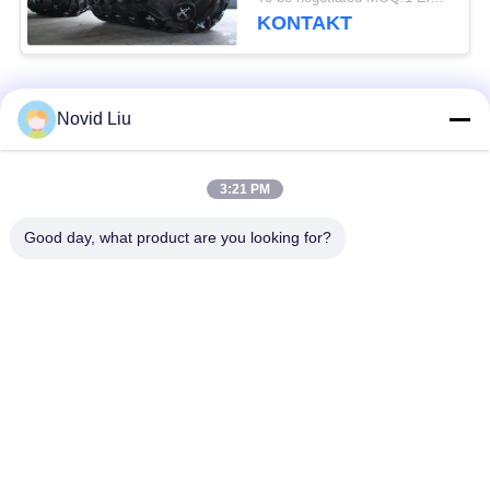
KONTAKT
Beliebte Kategorien
Alle
Novid Liu
Pneumatischer
pneumatischer
3:21 PM
Marinefender
Fender Yokohamas
Good day, what product are you looking for?
Pneumatische
Marinegummiairbag
Gummipuffer
Marine-Bergungs-
Schiff starten Airbags
Airbags
Meeresluftluftsack
BootsliftLuftsäcke