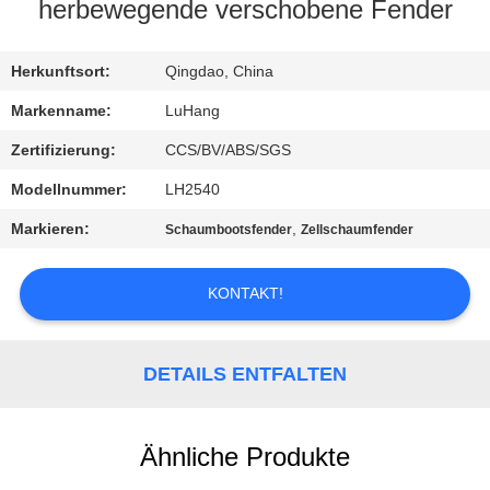
herbewegende verschobene Fender
KONTAKT
MIT
Herkunftsort:
Qingdao, China
UNS
Markenname:
LuHang
Zertifizierung:
CCS/BV/ABS/SGS
BITTE UM
Modellnummer:
LH2540
EIN
Markieren:
,
Schaumbootsfender
Zellschaumfender
ANGEBOT
KONTAKT!
SITEMAP
DETAILS ENTFALTEN
PRIVACY
POLICY
Ähnliche Produkte