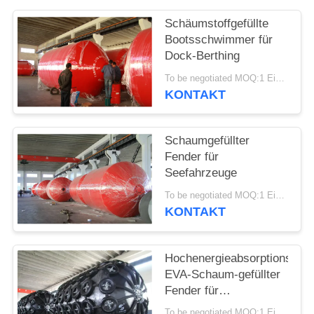
Schäumstoffgefüllte
Bootsschwimmer für
Dock-Berthing
To be negotiated MOQ:1 Einheit
KONTAKT
Schaumgefüllter
Fender für
Seefahrzeuge
To be negotiated MOQ:1 Einheit
KONTAKT
Hochenergieabsorptions-
EVA-Schaum-gefüllter
Fender für
Schiffsdocking
To be negotiated MOQ:1 Einheit