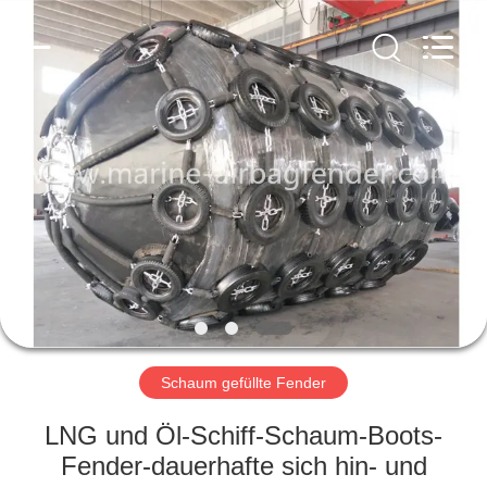
Marine
Airbag
and
Fender
Co.,
Ltd.
All
Rights
ZU
Reserved.
HAUSE
PRODUKTE
ÜBER
UNS
WERKSBESICHTIGUNG
Schaum gefüllte Fender
LNG und Öl-Schiff-Schaum-Boots-
QUALITÄTSKONTROLLE
Fender-dauerhafte sich hin- und