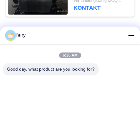
Verhandlungsfähig MOQ:1
zur Anlegestelle
KONTAKT
Beliebte Kategorien
Alle
fairy
Pneumatischer
pneumatischer
6:36 AM
Marinefender
Fender Yokohamas
Good day, what product are you looking for?
Pneumatische
Marinegummiairbag
Gummipuffer
Marine-Bergungs-
Schiff starten Airbags
Airbags
Meeresluftluftsack
BootsliftLuftsäcke