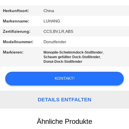
KONTAKT
Herkunftsort:
China
MIT
Markenname:
LUHANG
UNS
Zertifizierung:
CCS,BV,LR,ABS
Modellnummer:
Donutfender
BITTE UM
Markieren:
,
Monopile-Schwimmdock-Stoßfender
EIN
,
Schaum gefüllter Dock-Stoßfender
Donut-Dock-Stoßfender
ANGEBOT
KONTAKT!
SITEMAP
DETAILS ENTFALTEN
PRIVACY
POLICY
Ähnliche Produkte