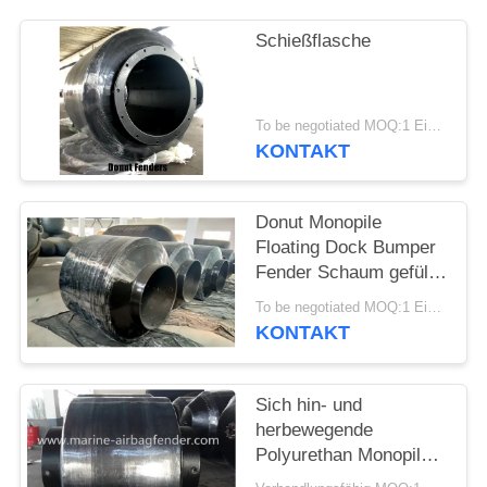
Schießflasche
To be negotiated MOQ:1 Einheit
KONTAKT
Donut Monopile
Floating Dock Bumper
Fender Schaum gefüllt
maßgeschneidert
To be negotiated MOQ:1 Einheit
sicher auf Monopiles
KONTAKT
passen
Sich hin- und
herbewegende
Polyurethan Monopile-
Donut-Fender für Schiff