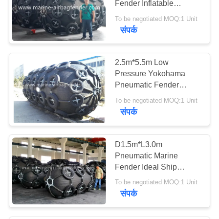
Fender Inflatable
Durable For LNG Vessel
To be negotiated MOQ:1 Unit
संपर्क
2.5m*5.5m Low
Pressure Yokohama
Pneumatic Fender
Safety Operation
To be negotiated MOQ:1 Unit
संपर्क
D1.5m*L3.0m
Pneumatic Marine
Fender Ideal Ship
Protection Customized
To be negotiated MOQ:1 Unit
Size
संपर्क