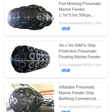
Port Mooring Pneumatic
Marine Fender
1.7m*3.0m 50Kpa
Yokohama Ship Fender
To be negotiated MOQ:1 Unit
संपर्क
3m x 5m 50kPa Ship
Protection Pneumatic
Floating Marine Fender
To be negotiated MOQ:1 Unit
संपर्क
Inflatable Pneumatic
Marine Fender Ship
Berthing Commercial
Dock Fenders
To be negotiated MOQ:1 Unit