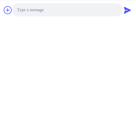
Light Weight Foam
Filled Boat Side
Fenders for Tug Boat
and Work Boat
To be negotiated MOQ:1 Unit
संपर्क
Photo
Light Weight Cylindrical
Video Call
Rubber Bow and Sterm
Fenders Abrasion
Audio Call
Resistance
To be negotiated MOQ:1 Unit
संपर्क
D3.5m X L6.0m
Pneuamtic Rubber
Fenders Marine Floating
On Dock Bumper
To be negotiated MOQ:1 Unit
संपर्क