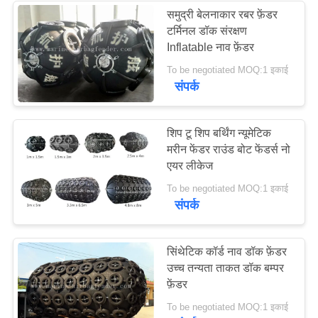
समुद्री बेलनाकार रबर फ़ेंडर
टर्मिनल डॉक संरक्षण
Inflatable नाव फ़ेंडर
To be negotiated MOQ:1 इकाई
संपर्क
शिप टू शिप बर्थिंग न्यूमेटिक
मरीन फेंडर राउंड बोट फेंडर्स नो
एयर लीकेज
To be negotiated MOQ:1 इकाई
संपर्क
सिंथेटिक कॉर्ड नाव डॉक फ़ेंडर
उच्च तन्यता ताकत डॉक बम्पर
फ़ेंडर
To be negotiated MOQ:1 इकाई