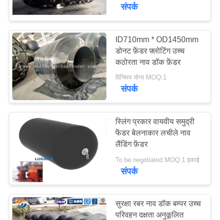
संपर्क
गुणवत्ता
नियंत्रण
ID710mm * OD1450mm
डोनट फ़ेंडर फ़्लोटिंग उच्च
कठोरता नाव डॉक फ़ेंडर
हमसे
विनिमय योग्य MOQ:1
संपर्क
संपर्क
करें
स्लिंग प्रकार वायवीय समुद्री
फेंडर बेलनाकार लचीले नाव
उद्धरण
लैंडिंग फ़ेंडर
मांगें
To be negotiated MOQ:1 इकाई
संपर्क
साइटमैप
सुरक्षा रबर नाव डॉक बम्पर उच्च
PRIVACY
परिवहन दक्षता अनुकूलित