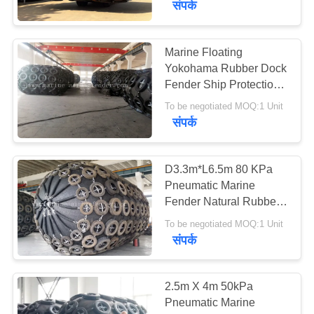
संपर्क
Marine Floating
Yokohama Rubber Dock
Fender Ship Protection
Bumper
To be negotiated MOQ:1 Unit
संपर्क
D3.3m*L6.5m 80 KPa
Pneumatic Marine
Fender Natural Rubber
For Ocean Platforms
To be negotiated MOQ:1 Unit
संपर्क
2.5m X 4m 50kPa
Pneumatic Marine