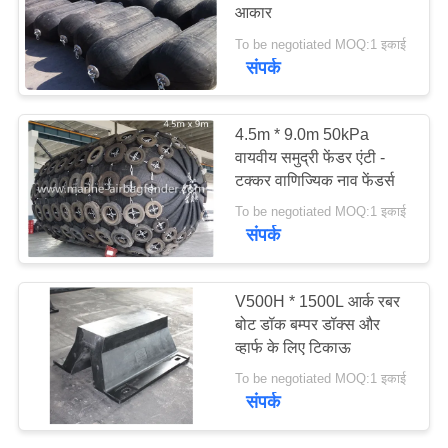
आकार
POLICY
To be negotiated MOQ:1 इकाई
संपर्क
4.5m * 9.0m 50kPa
वायवीय समुद्री फेंडर एंटी -
टक्कर वाणिज्यिक नाव फेंडर्स
To be negotiated MOQ:1 इकाई
संपर्क
V500H * 1500L आर्क रबर
बोट डॉक बम्पर डॉक्स और
व्हार्फ के लिए टिकाऊ
To be negotiated MOQ:1 इकाई
संपर्क