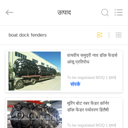
Marine
Airbag
and
उत्पाद
Fender
Co.,
Ltd.
All
Rights
घर
Reserved.
boat dock fenders
उत्पाद
वायवीय समुद्री नाव डॉक फेंडर्स
आंसू प्रतिरोध
हमारे
बारे
To be negotiated MOQ:1 इकाई
संपर्क
में
कारखाने
मूरिंग बोट रबर फेंडर कॉर्नर
डॉक फेंडर पर्यावरण हितैषी
का
दौरा
To be negotiated MOQ:1 इकाई