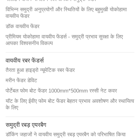
विभिन्न समुद्री अनुप्रयोगों और स्थितियों के लिए बहुमुखी योकोहामा
गुणवत्ता
वायवीय फेंडर
नियंत्रण
डॉक वायवीय फेंडर
प्रीमियम योकोहामा वायवीय फेंडर्स - समुद्री प्रभाव सुरक्षा के लिए
आपका विश्वसनीय विकल्प
हमसे
संपर्क
वायवीय रबर फेंडर्स
करें
तैरता हुआ हाइड्रो न्यूमेटिक रबर फेंडर
मरीन फेंडर डेविट
उद्धरण
पोर्टेबल फोम बोट फेंडर 1000mm*500mm रस्सी नेट कवर
मांगें
यॉट के लिए ईवीए फोम बोट फेंडर बेहतर प्रभाव अवशोषण और स्थायित्व
के लिए
साइटमैप
समुद्री रबड़ एयरबैग
डॉकिंग जहाजों ने वायवीय समुद्री रबड़ एयरबैग को परिभाषित किया
PRIVACY