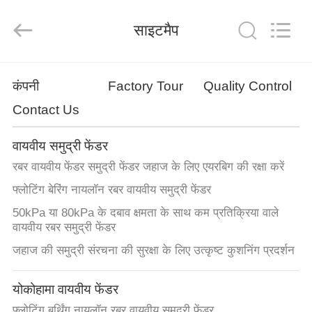
Marine
Airbag
and
साइटमैप
Fender
Co.,
Ltd.
All
Rights
घर
Reserved.
कंपनी
Factory Tour
Quality Control
Contact Us
उत्पाद
वायवीय समुद्री फेंडर
हमारे
रबर वायवीय फेंडर समुद्री फेंडर जहाज के लिए एयरबिग की रक्षा करें
बारे
फ्लोटिंग बेरिंग नायलॉन रबर वायवीय समुद्री फेंडर
में
50kPa या 80kPa के दबाव क्षमता के साथ कम प्रतिक्रिया वाले
वायवीय रबर समुद्री फेंडर
कारखाने
जहाज की समुद्री संरचना की सुरक्षा के लिए उत्कृष्ट कुशनिंग प्रदर्शन
का
योकोहामा वायवीय फेंडर
दौरा
फ्लोटिंग बर्थिंग नायलॉन रबर वायवीय समुद्री फेंडर