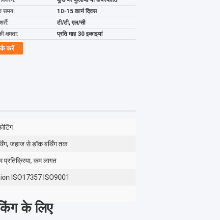
ग विवरण:
फूस पर फुलाया या अपस्फीति
के समय:
10-15 कार्य दिवस
्तें:
टी/टी, एल/सी
की क्षमता:
प्रति माह 30 इकाइयां
र्क करें
ोटिंग
ंग, जहाज से डॉक बर्थिंग तक
कम प्रतिक्रिया, कम लागत
tion ISO17357 ISO9001
िंग के लिए