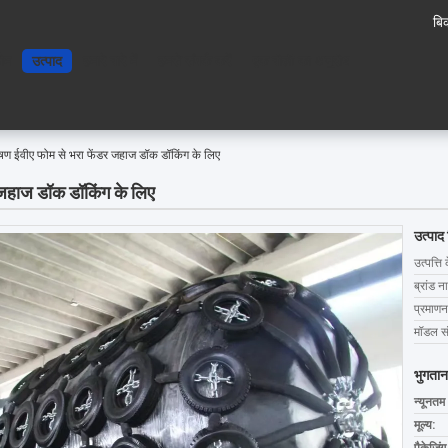
बिक
ोम
उत्पाद
हमारे बारे में
हमसे संपर्क करें
एक बोली का अनुरोध
षण ईवीए फोम से भरा फेंडर जहाज डॉक डॉकिंग के लिए
 जहाज डॉक डॉकिंग के लिए
उत्पाद
उत्पत्ति 
ब्रांड न
प्रमाणन
मॉडल सं
भुगतान
न्यूनतम
मूल्य: