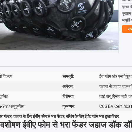
पैकेजिं
प्रसव 
भुगतान शर
आपूर्ति 
संप
जा विकल्प
सामग्री:
ईवा फोम और एसपीयूए क
आवेदन:
जहाज से जहाज तक बर्थि
ुकूलित
विशेषता:
कोई वायु रिसाव नहीं, 
m-9m/अनुकूलित
प्रमाणन:
CCS BV Certifica
रा फेंडर
,
जहाज के लिए ईवीए फोम से भरा फेंडर
,
बर्थिंग के लिए ईवीए फोम भरा हुआ फेंडर
अवशोषण ईवीए फोम से भरा फेंडर जहाज डॉक डॉक