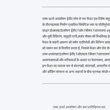
उच्च ऊर्जा अवशोषण ईवीए फोम से भरा फेंडर एक विशेष समुद्
के दौरानइसका निर्माण प्रबलित सिंथेटिक रबर या पॉलीयूरे
द
h
इग ई
घबराहट
bशोषण ईवीए f
ओम f
बीमार f
अंतराल
या s
क
और यूवी विकिरण, समुद्री पानी,कठोर मौसम की स्थितियह ईव
फेंडर के बाहरी आवरण को घर्षण प्रतिरोधी और विभिन्न आकारो
को समान रूप से वितरित करता है, जिससे फेंडर और पोत दो
उच्च e
घबराहट
bशोषण ईवीए f
ओएमएस f
बीमार f
अंतराल
या
आवश्यकताओं और वरीयताओं के आधार पर बेलनाकार, आयताकार
इन फेंडर का व्यापक रूप से बंदरगाहों, बंदरगाहों, अपतटीय प्ल
और डॉकिंग संरचना या अन्य जहाजों के बीच प्रत्यक्ष संपर्क
उच्च ऊर्जा अवशोषण और कम प्रतिक्रिया बल