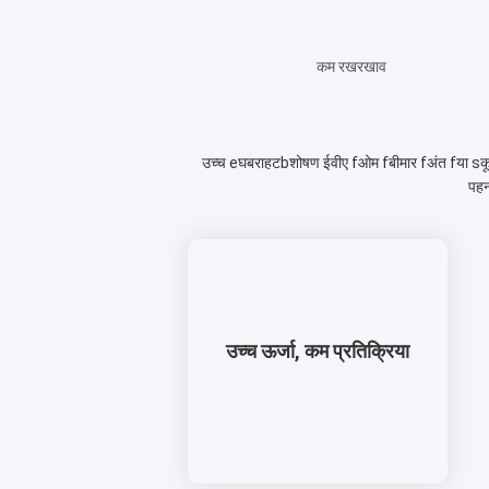
कम रखरखाव
उच्च e
घबराहट
bशोषण ईवीए f
ओम f
बीमार f
अंत f
या s
कू
पहन
उच्च ऊर्जा, कम प्रतिक्रिया