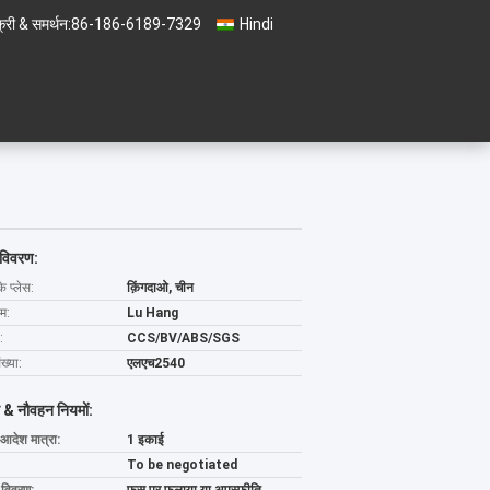
्री & समर्थन:
86-186-6189-7329
Hindi
 विवरण:
के प्लेस:
क़िंगदाओ, चीन
ाम:
Lu Hang
:
CCS/BV/ABS/SGS
ख्या:
एलएच2540
 & नौवहन नियमों:
 आदेश मात्रा:
1 इकाई
To be negotiated