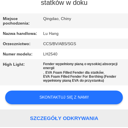
statków w doku
KONTROLA
Miejsce
Qingdao, Chiny
JAKOŚCI
pochodzenia:
Nazwa handlowa:
Lu Hang
SKONTAKTUJ
Orzecznictwo:
CCS/BV/ABS/SGS
SIĘ
Numer modelu:
LH2540
Z
High Light:
Fender wypełniony pianą o wysokiej absorpcji
NAMI
energii
,
,
EVA Foam Filled Fender dla statków
EVA Foam Filled Fender For Berthing (Fender
wypełniony pianą EVA do przystanku)
POPROŚ
O
SKONTAKTUJ SIĘ Z NAMI!
WYCENĘ
SZCZEGÓŁY ODKRYWANIA
SITEMAP