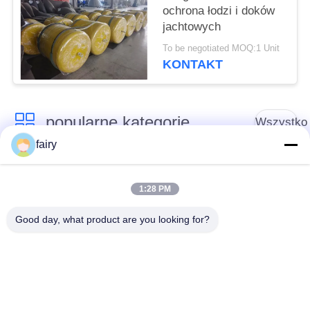
ochrona łodzi i doków
jachtowych
To be negotiated MOQ:1 Unit
KONTAKT
popularne kategorie
Wszystko
fairy
Błotnik
Pneumatyczny
pneumatyczny
1:28 PM
Fender Marine
Yokohama
Good day, what product are you looking for?
Pneumatyczne
Poduszka powietrzna
błotniki gumowe
z gumy morskiej
Statek uruchamiający
Poduszki powietrzne