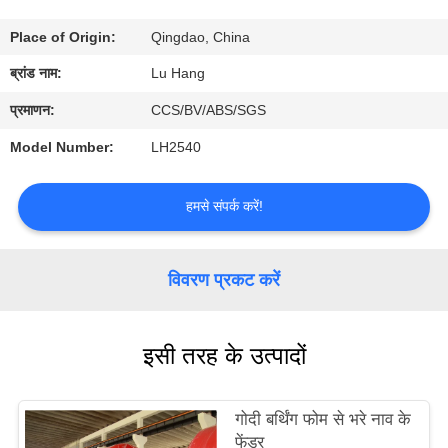
Place of Origin:
Qingdao, China
गुणवत्ता
ब्रांड नाम:
Lu Hang
नियंत्रण
प्रमाणन:
CCS/BV/ABS/SGS
हमसे
Model Number:
LH2540
संपर्क
हमसे संपर्क करें!
करें
उद्धरण
विवरण प्रकट करें
मांगें
इसी तरह के उत्पादों
साइटमैप
गोदी बर्थिंग फोम से भरे नाव के
PRIVACY
फेंडर