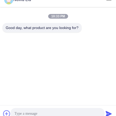
10:33 PM
लोकप्रिय श्रेणियां
सभी
Good day, what product are you looking for?
वायवीय समुद्री फेंडर
योकोहामा वायवीय फेंडर
वायवीय रबर फेंडर्स
समुद्री रबड़ एयरबैग
शिप लॉन्चिंग एयरबैग
समुद्री बचाव एयरबैग
मरीन एयर बैग
नाव लिफ्ट एयर बैग
सदस्यता लें