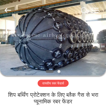
Marine
Airbag
and
Fender
Co.,
Ltd.
All
Rights
घर
Reserved.
उत्पाद
हमारे
बारे
में
वायवीय रबर फेंडर्स
कारखाने
का
शिप बर्थिंग प्रोटेक्शन के लिए ब्लैक गैस से भरा
प्यूनामिक रबर फेंडर
दौरा