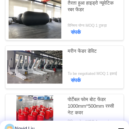
तैरता हुआ हाइड्रो न्यूमेटिक
POLICY
रबर फेंडर
विनिमय योग्य MOQ:1 टुकड़ा
संपर्क
मरीन फेंडर डेविट
To be negotiated MOQ:1 इकाई
संपर्क
पोर्टेबल फोम बोट फेंडर
1000mm*500mm रस्सी
नेट कवर
विनिमय योग्य MOQ:1 इकाइयां
संपर्क
Novid Liu