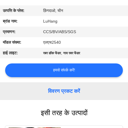
उत्पत्ति के प्लेस:
क़िंगदाओ, चीन
गुणवत्ता
ब्रांड नाम:
LuHang
नियंत्रण
प्रमाणन:
CCS/BV/ABS/SGS
हमसे
मॉडल संख्या:
एलएच2540
संपर्क
हाई लाइट:
,
रबर डॉक फेंडर
नाव रबर फेंडर
करें
हमसे संपर्क करें!
उद्धरण
मांगें
विवरण प्रकट करें
साइटमैप
इसी तरह के उत्पादों
PRIVACY