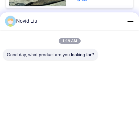
Novid Liu
लोकप्रिय श्रेणियां
सभी
1:19 AM
वायवीय समुद्री फेंडर
योकोहामा वायवीय फेंडर
Good day, what product are you looking for?
वायवीय रबर फेंडर्स
समुद्री रबड़ एयरबैग
शिप लॉन्चिंग एयरबैग
समुद्री बचाव एयरबैग
मरीन एयर बैग
नाव लिफ्ट एयर बैग
सदस्यता लें