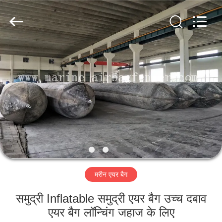
Marine
Airbag
and
Fender
Co.,
Ltd.
All
Rights
घर
Reserved.
उत्पाद
हमारे
बारे
में
मरीन एयर बैग
कारखाने
का
समुद्री Inflatable समुद्री एयर बैग उच्च दबाव
एयर बैग लॉन्चिंग जहाज के लिए
दौरा