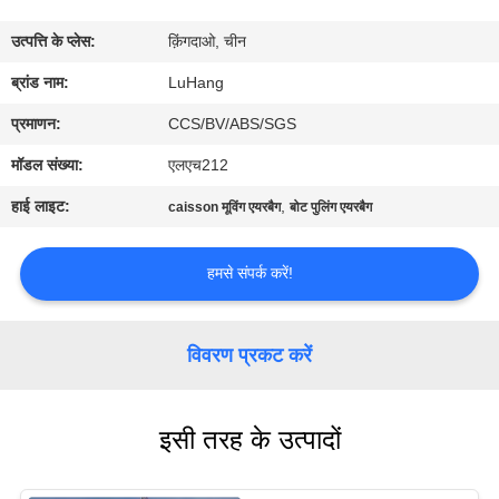
उत्पत्ति के प्लेस:
क़िंगदाओ, चीन
गुणवत्ता
ब्रांड नाम:
LuHang
नियंत्रण
प्रमाणन:
CCS/BV/ABS/SGS
हमसे
मॉडल संख्या:
एलएच212
संपर्क
हाई लाइट:
,
caisson मूविंग एयरबैग
बोट पुलिंग एयरबैग
करें
हमसे संपर्क करें!
उद्धरण
मांगें
विवरण प्रकट करें
साइटमैप
इसी तरह के उत्पादों
PRIVACY