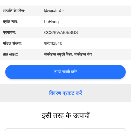
उत्पत्ति के प्लेस:
क़िंगदाओ, चीन
गुणवत्ता
ब्रांड नाम:
LuHang
नियंत्रण
प्रमाणन:
CCS/BV/ABS/SGS
हमसे
मॉडल संख्या:
एलएच2540
संपर्क
हाई लाइट:
,
योकोहामा समुद्री फेंडर
योकोहामा बंपर
करें
हमसे संपर्क करें!
उद्धरण
मांगें
विवरण प्रकट करें
साइटमैप
इसी तरह के उत्पादों
PRIVACY