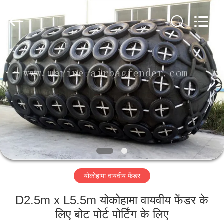
Marine
Airbag
and
Fender
Co.,
Ltd.
All
Rights
घर
Reserved.
उत्पाद
हमारे
बारे
में
योकोहामा वायवीय फेंडर
कारखाने
का
D2.5m x L5.5m योकोहामा वायवीय फेंडर के
लिए बोट पोर्ट पोर्टिंग के लिए
दौरा