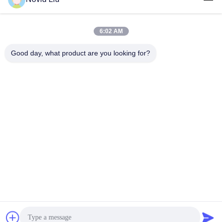
6:02 AM
लोकप्रिय श्रेणियां
सभी
Good day, what product are you looking for?
वायवीय समुद्री फेंडर
योकोहामा वायवीय फेंडर
वायवीय रबर फेंडर्स
समुद्री रबड़ एयरबैग
शिप लॉन्चिंग एयरबैग
समुद्री बचाव एयरबैग
मरीन एयर बैग
नाव लिफ्ट एयर बैग
सदस्यता लें